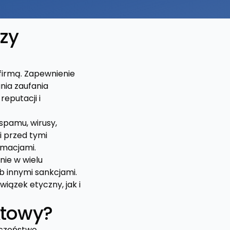
zy
firmą. Zapewnienie
nia zaufania
eputacji i
spamu, wirusy,
i przed tymi
ormacjami.
ie w wielu
b innymi sankcjami.
ązek etyczny, jak i
ktowy?
eczeństwo