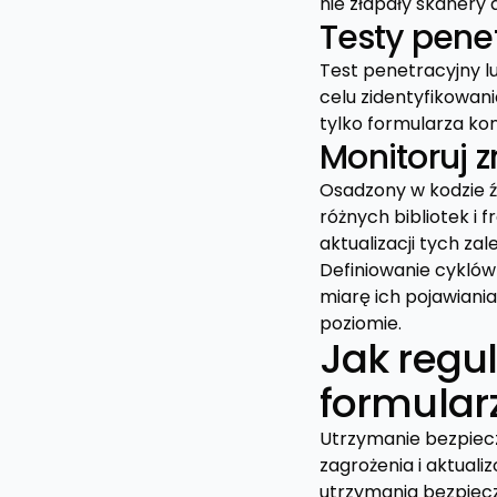
nie złapały skanery 
Testy pene
Test penetracyjny 
celu zidentyfikowan
tylko formularza ko
Monitoruj 
Osadzony w kodzie 
różnych bibliotek i 
aktualizacji tych za
Definiowanie cykló
miarę ich pojawiani
poziomie.
Jak regu
formular
Utrzymanie bezpiec
zagrożenia i aktuali
utrzymania bezpiec