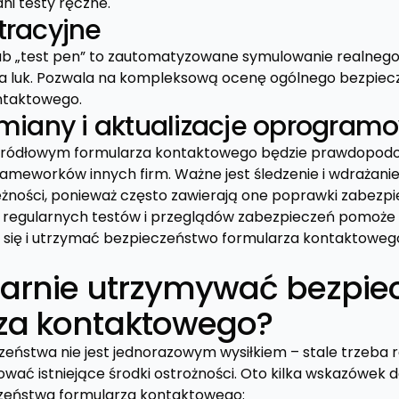
ani testy ręczne.
tracyjne
lub „test pen” to zautomatyzowane symulowanie realneg
ia luk. Pozwala na kompleksową ocenę ogólnego bezpiecze
ntaktowego.
zmiany i aktualizacje oprogram
źródłowym formularza kontaktowego będzie prawdopod
frameworków innych firm. Ważne jest śledzenie i wdrażani
leżności, ponieważ często zawierają one poprawki zabezpi
w regularnych testów i przeglądów zabezpieczeń pomoże 
a się i utrzymać bezpieczeństwo formularza kontaktowe
larnie utrzymywać bezpie
za kontaktowego?
zeństwa nie jest jednorazowym wysiłkiem – stale trzeba
zować istniejące środki ostrożności. Oto kilka wskazówek
zeństwa formularza kontaktowego: