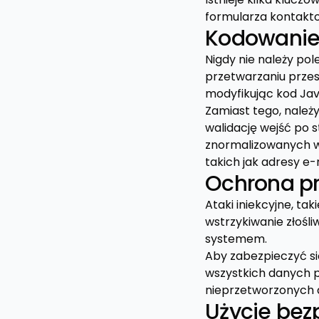
formularza kontakt
Kodowanie 
Nigdy nie należy pol
przetwarzaniu przes
modyfikując kod Jav
Zamiast tego, należ
walidację wejść po s
znormalizowanych wz
takich jak adresy e-
Ochrona pr
Ataki iniekcyjne, ta
wstrzykiwanie złośli
systemem.
Aby zabezpieczyć si
wszystkich danych 
nieprzetworzonych 
Użycie bez