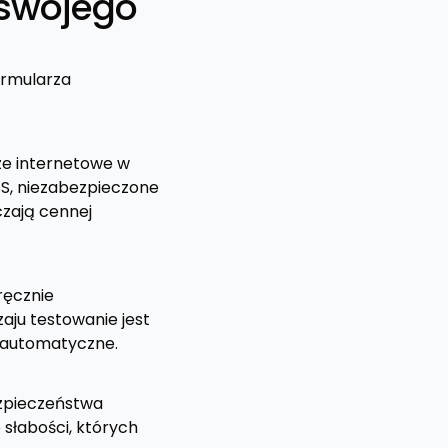
 swojego
ormularza
ze internetowe w
SS, niezabezpieczone
czają cennej
ręcznie
aju testowanie jest
 automatyczne.
ezpieczeństwa
 słabości, których