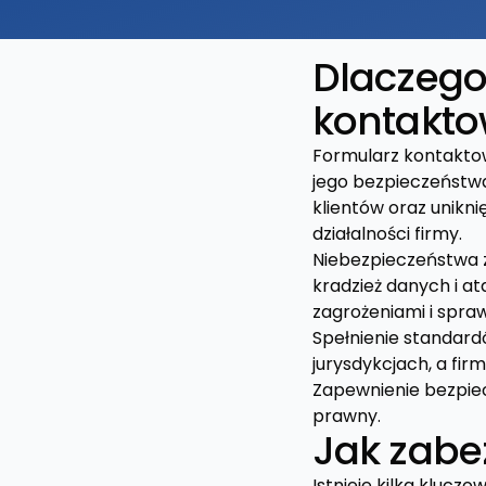
Dlaczego
kontakto
Formularz kontaktow
jego bezpieczeństw
klientów oraz unikni
działalności firmy.
Niebezpieczeństwa 
kradzież danych i a
zagrożeniami i sprawi
Spełnienie standar
jurysdykcjach, a fir
Zapewnienie bezpiec
prawny.
Jak zabe
Istnieje kilka kluc