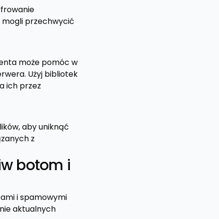
yfrowanie
ą mogli przechwycić
klienta może pomóc w
wera. Użyj bibliotek
 ich przez
plików, aby uniknąć
ązanych z
iw botom i
otami i spamowymi
nie aktualnych