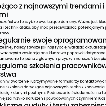
eżąco z najnowszymi trendami i
ami
eczeństwo to szybko ewoluujące domeny. Ważne jest śle
i i technik ataku, aby móc przeciwdziałać potencjalnym
towy.
 regularnie swoje oprogramowan
niej, należy zawsze jak najszybciej wdrażać aktualizacje 
waż często zawierają one kluczowe poprawki dotyczące
ramowanie to jedna z głównych przyczyn naruszeń bezpi
egularne szkolenia pracowników
ństwa
ni w tworzenie i utrzymywanie formularzy kontaktowych
ne szkolenia dotyczące najnowszych technik kodowania
enia się z danymi poufnymi. Podnoszenie świadomości na 
iejsza ryzyko naruszeń spowodowanych czynnikiem ludz
liczne audyty i testy zabezpiec