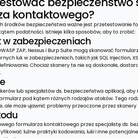
testować bezpieczeństwo
za kontaktowego?
ch środków bezpieczeństwa ważne jest przetestowanie f
tem podatności. Istnieje kilka sposobów, aby to zrobić:
k w zabezpieczeniach
 OWASP ZAP, Nessus i Burp Suite mogą skanować formular
nych luk w zabezpieczeniach, takich jak SQL Injection, X
efiniowania. Chociaż skanery te nie są doskonałe, dostar
.
ne
ckerów lub specjalistów ds. bezpieczeństwa aplikacji, aby 
formularz pod kątem różnych rodzajów ataków. Tego rodz
e, ale może ujawnić problemy przeoczone przez skanery
kodu
owego formularza kontaktowego przez specjalistę ds. b
tyfikować luźne praktyki kodowania, luki i inne potencjalne