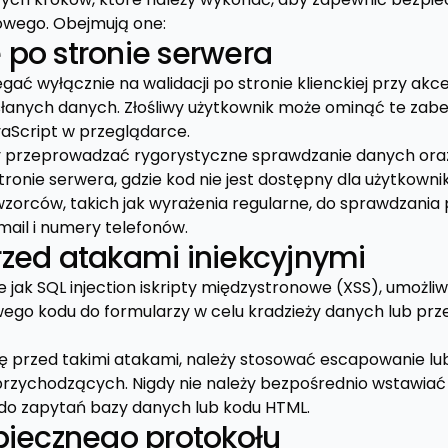
owego. Obejmują one:
po stronie serwera
egać wyłącznie na walidacji po stronie klienckiej przy akc
łanych danych. Złośliwy użytkownik może ominąć te zabe
aScript w przeglądarce.
y przeprowadzać rygorystyczne sprawdzanie danych oraz 
tronie serwera, gdzie kod nie jest dostępny dla użytkown
orców, takich jak wyrażenia regularne, do sprawdzania 
mail i numery telefonów.
zed atakami iniekcyjnymi
kie jak SQL injection iskripty międzystronowe (XSS), umożl
wego kodu do formularzy w celu kradzieży danych lub prze
ę przed takimi atakami, należy stosować escapowanie l
przychodzących. Nigdy nie należy bezpośrednio wstawia
do zapytań bazy danych lub kodu HTML.
piecznego protokołu