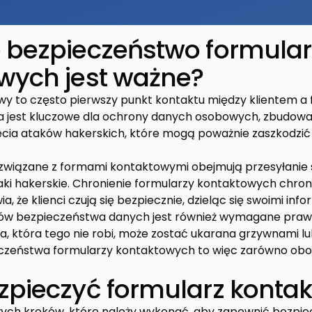
 bezpieczeństwo formular
wych jest ważne?
y to często pierwszy punkt kontaktu między klientem a 
a jest kluczowe dla ochrony danych osobowych, zbudowa
ęcia ataków hakerskich, które mogą poważnie zaszkodzić r
związane z formami kontaktowymi obejmują przesyłanie 
taki hakerskie. Chronienie formularzy kontaktowych chron
a, że klienci czują się bezpiecznie, dzieląc się swoimi inf
dów bezpieczeństwa danych jest również wymagane prawn
ma, która tego nie robi, może zostać ukarana grzywnami lu
zeństwa formularzy kontaktowych to więc zarówno obowi
zpieczyć formularz konta
zowych kroków, które należy wykonać, aby zapewnić bezpi