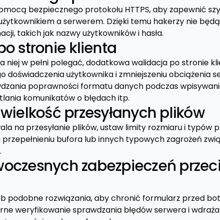
pomocą bezpiecznego protokołu HTTPS, aby zapewnić sz
użytkownikiem a serwerem. Dzięki temu hakerzy nie będ
cji, takich jak nazwy użytkowników i hasła.
o stronie klienta
a niej w pełni polegać, dodatkowa walidacja po stronie 
 doświadczenia użytkownika i zmniejszeniu obciążenia ser
wdzania poprawności formatu danych podczas wpisywania
tlania komunikatów o błędach itp.
 wielkość przesyłanych plików
ala na przesyłanie plików, ustaw limity rozmiaru i typów 
przepełnieniu bufora lub innych typowych zagrożeń zwi
.
oczesnych zabezpieczeń przec
ub podobne rozwiązania, aby chronić formularz przed b
arne weryfikowanie sprawdzania błędów serwera i wdraża