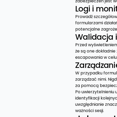
zabezpieczeń jest w
Logi i mon
Prowadź szczegółowe
formularzami działań
potencjalne zagroże
Walidacja 
Przed wyświetleniem
że są one dokładnie 
escapowania w celu 
Zarządzani
W przypadku formul
zarządzać nimi. Nigd
za pomocą bezpiecz
Po uwierzytelnieniu 
identyfikacji kolejn
uwzględnianie znacz
ważności sesji.