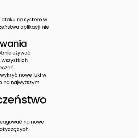
o ataku na system w
ństwa aplikacji, nie
owania
obnie używać
e wszystkich
eczeń.
wykryć nowe luki w
go na najwyższym
czeństwo
 reagować na nowe
 dotyczących