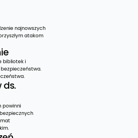
dzenie najnowszych
 przyszłym atakom
ie
bibliotek i
 bezpieczeństwa.
eczeństwa.
 ds.
 powinni
 bezpiecznych
temat
kim.
zeń