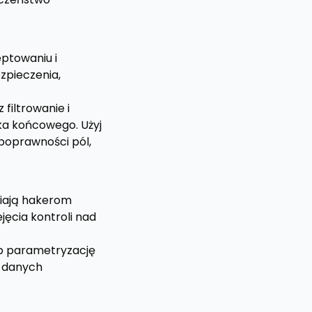
eptowaniu i
zpieczenia,
filtrowanie i
ika końcowego. Użyj
poprawności pól,
iwiają hakerom
jęcia kontroli nad
ub parametryzację
ć danych