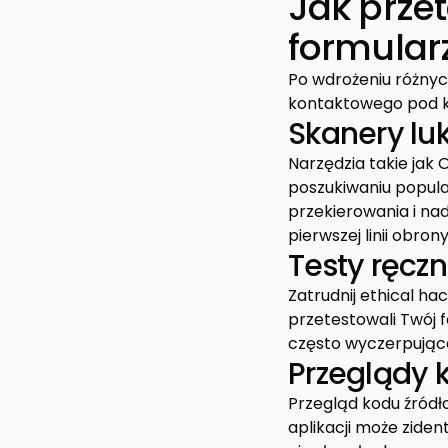
Jak prze
formular
Po wdrożeniu różny
kontaktowego pod ką
Skanery lu
Narzędzia takie jak
poszukiwaniu popular
przekierowania i nad
pierwszej linii obrony
Testy ręcz
Zatrudnij ethical ha
przetestowali Twój 
często wyczerpując
Przeglądy 
Przegląd kodu źródł
aplikacji może ziden