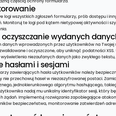
ażną częścią ochrony formularza.
itorowanie
 logi wszystkich zgłoszeń formularzy, prób dostępu i in
. Monitoruj te logi pod kątem nietypowej aktywności i sz
nia.
i oczyszczanie wydanych danyc
 danych wprowadzonych przez użytkowników na Twojej st
zwalidowane i oczyszczone, aby uniknąć podatności XSS. U
wyświetlenia niezaufanych danych jako zwykłego tekstu,
e hasłami i sesjami
arzy zawierających hasła użytkowników należy bezpiecz
y nie przechowuj haseł w niezaszyfrowanej postaci. Zamias
nego, jednokierunkowego algorytmu hashującego, takieg
użytkownika nadaj mu unikalny identyfikator sesji, który 
ych żądań. Implementuj rozwiązania zapobiegające atakom 
ników bezpieczeństwa, monitorowanie zatwierdzeń adresu 