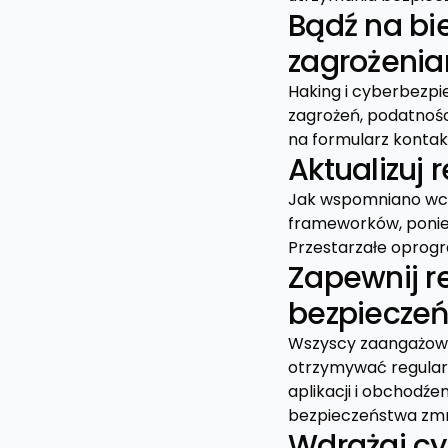
Bądź na bi
zagrożeni
Haking i cyberbezpi
zagrożeń, podatnośc
na formularz kontak
Aktualizuj
Jak wspomniano wcześ
frameworków, ponie
Przestarzałe oprog
Zapewnij r
bezpiecze
Wszyscy zaangażowa
otrzymywać regular
aplikacji i obchodź
bezpieczeństwa zmn
Wdrażaj cyk