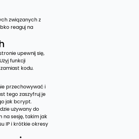
nych związanych z
ybko reaguj na
h
ronie upewnij się,
żyj funkcji
 zamiast kodu.
nie przechowywać i
t tego zaszyfruj je
o jak bcrypt.
będzie używany do
na sesję, takim jak
IP i krótkie okresy