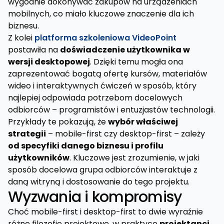
wygodnie dokonywać zakupów na urządzeniach
mobilnych, co miało kluczowe znaczenie dla ich
biznesu.
Z kolei
platforma szkoleniowa VideoPoint
postawiła na
doświadczenie użytkownika w
wersji desktopowej
. Dzięki temu mogła ona
zaprezentować bogatą ofertę kursów, materiałów
wideo i interaktywnych ćwiczeń w sposób, który
najlepiej odpowiada potrzebom docelowych
odbiorców – programistów i entuzjastów technologii.
Przykłady te pokazują, że
wybór właściwej
strategii
– mobile-first czy desktop-first – zależy
od specyfiki danego biznesu i profilu
użytkowników
. Kluczowe jest zrozumienie, w jaki
sposób docelowa grupa odbiorców interaktuje z
daną witryną i dostosowanie do tego projektu.
Wyzwania i kompromisy
Choć mobile-first i desktop-first to dwie wyraźnie
różne filozofie projektowe, w praktyce
projektanci