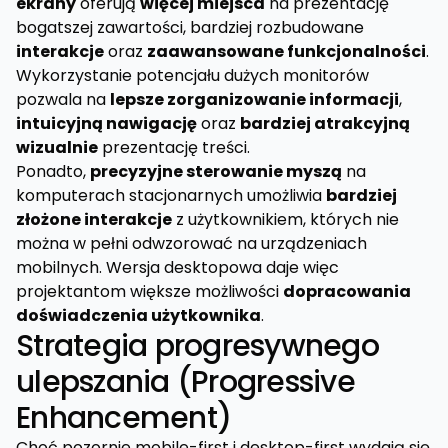
ekrany
oferują
więcej miejsca
na prezentację
bogatszej zawartości, bardziej rozbudowane
interakcje
oraz
zaawansowane funkcjonalności
.
Wykorzystanie potencjału dużych monitorów
pozwala na
lepsze zorganizowanie informacji
,
intuicyjną nawigację
oraz
bardziej atrakcyjną
wizualnie
prezentację treści.
Ponadto,
precyzyjne sterowanie myszą
na
komputerach stacjonarnych umożliwia
bardziej
złożone interakcje
z użytkownikiem, których nie
można w pełni odwzorować na urządzeniach
mobilnych. Wersja desktopowa daje więc
projektantom większe możliwości
dopracowania
doświadczenia użytkownika
.
Strategia progresywnego
ulepszania (Progressive
Enhancement)
Choć pozornie mobile-first i desktop-first wydają się