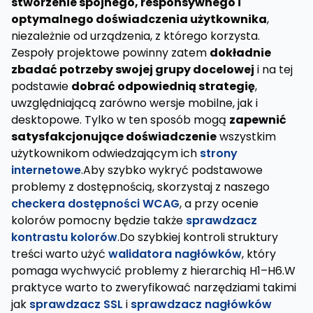
stworzenie spójnego, responsywnego i
optymalnego doświadczenia użytkownika
,
niezależnie od urządzenia, z którego korzysta.
Zespoły projektowe powinny zatem
dokładnie
zbadać potrzeby swojej grupy docelowej
i na tej
podstawie
dobrać odpowiednią strategię
,
uwzględniającą zarówno wersje mobilne, jak i
desktopowe. Tylko w ten sposób mogą
zapewnić
satysfakcjonujące doświadczenie
wszystkim
użytkownikom odwiedzającym ich
strony
internetowe
.Aby szybko wykryć podstawowe
problemy z dostępnością, skorzystaj z naszego
checkera dostępności WCAG
, a przy ocenie
kolorów pomocny będzie także
sprawdzacz
kontrastu kolorów
.Do szybkiej kontroli struktury
treści warto użyć
walidatora nagłówków
, który
pomaga wychwycić problemy z hierarchią H1–H6.W
praktyce warto to zweryfikować narzędziami takimi
jak
sprawdzacz SSL
i
sprawdzacz nagłówków