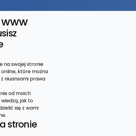
ę www
sisz
e
e na swojej stronie
 online, które można
ę z niuansami prawa
anie od moich
wiedzą, jak to
zielić się z wami
ne.
a stronie