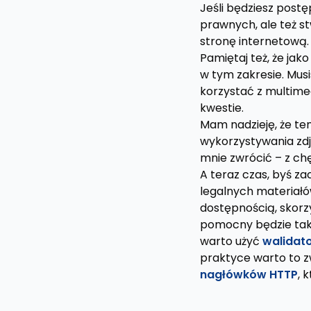
Jeśli będziesz post
prawnych, ale też st
stronę internetową. 
Pamiętaj też, że jak
w tym zakresie. Mus
korzystać z multime
kwestie.
Mam nadzieję, że ten
wykorzystywania zdję
mnie zwrócić – z ch
A teraz czas, byś z
legalnych materiał
dostępnością, skorz
pomocny będzie ta
warto użyć
walidat
praktyce warto to z
nagłówków HTTP
, 