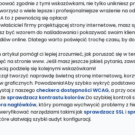
ępować zgodnie z tymi wskazówkami, nie tylko unikniesz
worzysz o wiele lepsze i profesjonalniejsze wrażenie na 
A to z pewnością się opłaca!
o właściciel firmy projektującej strony internetowe, masz 
isz być wzorem do naśladowania i pokazywać swoim klient
diów online. Dlatego warto poświęcić trochę czasu, by d
 artykuł pomógł ci lepiej zrozumieć, jak poruszać się w t
ć na stronie www. Jeśli masz jeszcze jakieś pytania, zaw
ęcią podzielę się kolejnymi wskazówkami!
aczął tworzyć naprawdę świetną stronę internetową, korz
ów graficznych. Powodzenia!Aby szybko wykryć podstaw
ystaj z naszego
checkera dostępności WCAG
, a przy oc
kże
sprawdzacz kontrastu kolorów
.Do szybkiej kontroli 
ora nagłówków
, który pomaga wychwycić problemy z hi
weryfikować narzędziami takimi jak
sprawdzacz SSL
i
sp
które ułatwiają szybki audyt konfiguracji.