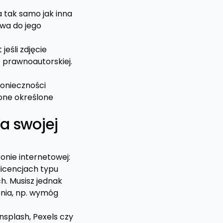
 tak samo jak inna
awa do jego
jeśli zdjęcie
e prawnoautorskiej.
konieczności
 one określone
a swojej
ronie internetowej:
 licencjach typu
. Musisz jednak
enia, np. wymóg
Unsplash, Pexels czy