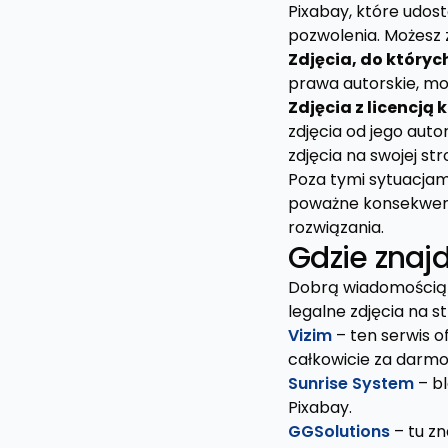
Pixabay, które udost
pozwolenia. Możesz z
Zdjęcia, do który
prawa autorskie, mo
Zdjęcia z licencją
zdjęcia od jego aut
zdjęcia na swojej str
Poza tymi sytuacjami
poważne konsekwencj
rozwiązania.
Gdzie znaj
Dobrą wiadomością j
legalne zdjęcia na st
Vizim
– ten serwis o
całkowicie za darmo 
Sunrise System
– bl
Pixabay.
GGSolutions
– tu zn