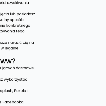
ości uzyskiwania
djęcia lub posiadasz
wolny sposób.
anie konkretnego
używania tego
oże narazić cię na
 w legalne
 www?
ferujących darmowe,
esz wykorzystać
plash, Pexels i
 z Facebooka.