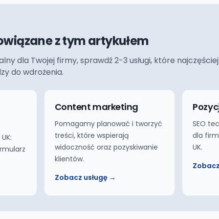
owiązane z tym artykułem
ualny dla Twojej firmy, sprawdź 2-3 usługi, które najczęś
dzy do wdrożenia.
Content marketing
Pozyc
Pomagamy planować i tworzyć
SEO tec
treści, które wspierają
dla fir
 UK:
widoczność oraz pozyskiwanie
UK.
ormularz
klientów.
Zobacz
Zobacz usługę →