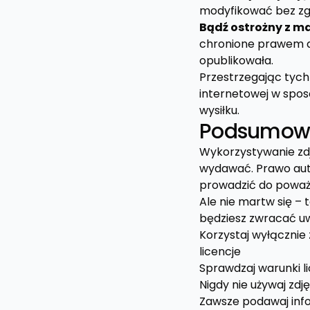
modyfikować bez zgo
Bądź ostrożny z m
chronione prawem au
opublikowała.
Przestrzegając tych 
internetowej w spos
wysiłku.
Podsumow
Wykorzystywanie zdj
wydawać. Prawo auto
prowadzić do poważ
Ale nie martw się – t
będziesz zwracać u
Korzystaj wyłącznie 
licencje
Sprawdzaj warunki lic
Nigdy nie używaj zd
Zawsze podawaj info