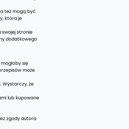
oka też mogą być
, która je
 swojej stronie
biny dodatkowego
k mogłoby się
o przepisów może
e. Wystarczy, że
iami lub kupowane
bez zgody autora