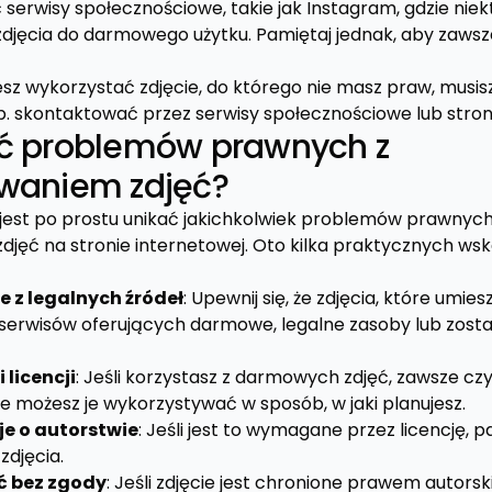
serwisy społecznościowe, takie jak Instagram, gdzie niek
zdjęcia do darmowego użytku. Pamiętaj jednak, aby zaws
esz wykorzystać zdjęcie, do którego nie masz praw, musi
p. skontaktować przez serwisy społecznościowe lub stro
ąć problemów prawnych z
waniem zdjęć?
j jest po prostu unikać jakichkolwiek problemów prawnyc
jęć na stronie internetowej. Oto kilka praktycznych wsk
e z legalnych źródeł
: Upewnij się, że zdjęcia, które umie
 serwisów oferujących darmowe, legalne zasoby lub został
licencji
: Jeśli korzystasz z darmowych zdjęć, zawsze cz
, że możesz je wykorzystywać w sposób, w jaki planujesz.
e o autorstwie
: Jeśli jest to wymagane przez licencję, 
zdjęcia.
ć bez zgody
: Jeśli zdjęcie jest chronione prawem autors