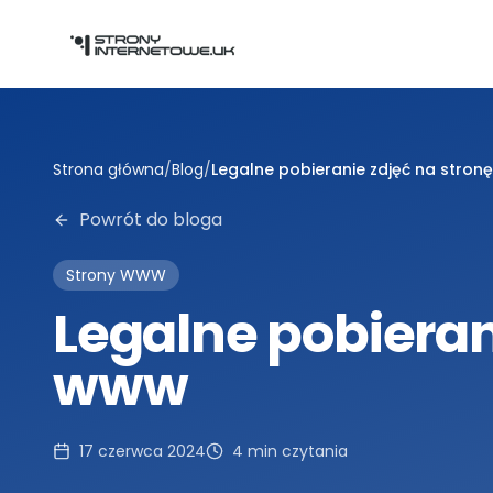
Przejdź do głównej treści
Strona główna
/
Blog
/
Legalne pobieranie zdjęć na stro
Powrót do bloga
Strony WWW
Legalne pobieran
www
17 czerwca 2024
4
min czytania