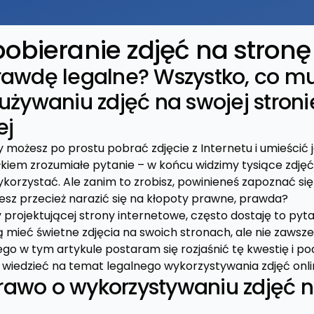
pobieranie zdjęć na stron
rawdę legalne? Wszystko, co mu
używaniu zdjęć na swojej stroni
ej
y możesz po prostu pobrać zdjęcie z Internetu i umieścić j
łkiem zrozumiałe pytanie – w końcu widzimy tysiące zdjęć
ykorzystać. Ale zanim to zrobisz, powinieneś zapoznać si
cesz przecież narazić się na kłopoty prawne, prawda?
y projektującej strony internetowe, często dostaję to pyt
ą mieć świetne zdjęcia na swoich stronach, ale nie zawsze 
tego w tym artykule postaram się rozjaśnić tę kwestię i pod
 wiedzieć na temat legalnego wykorzystywania zdjęć onli
awo o wykorzystywaniu zdjęć n