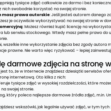
ępniają tysiące zdjęć całkowicie za darmo i bez konieczn
 nich swobodnie korzystać na swojej stronie.
ch masz prawa autorskie
: Jeśli jesteś autorem danego z
żesz je oczywiście wykorzystywać na swojej stronie w do
 komercyjną
: Możesz również kupić licencję na wykorzyst
ora lub serwisu stockowego. Wtedy masz pełne prawo do 
onie.
, wszelkie inne wykorzystanie zdjęcia bez zgody autora m
e prawne. Nie warto więc ryzykować – lepiej zainwestuj
dę darmowe zdjęcia na stronę
est to, że w Internecie znajdziesz dziesiątki serwisów o
ronę internetową. Oto kilka z nich:
feruje tysiące zdjęć w wysokiej rozdzielczości, które moż
na swojej stronie.
og, który poleca najlepsze darmowe źródła zdjęć, m.in. Uns
ajdziesz wskazówki, jak legalnie używać zdjęć, w tym tych