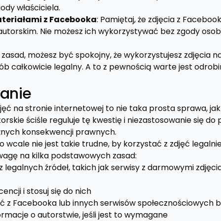
dy właściciela.
ateriałami z Facebooka
: Pamiętaj, że zdjęcia z Facebo
torskim. Nie możesz ich wykorzystywać bez zgody osoby
zasad, możesz być spokojny, że wykorzystujesz zdjęcia na
ób całkowicie legalny. A to z pewnością warte jest odro
anie
ęć na stronie internetowej to nie taka prosta sprawa, ja
rskie ściśle reguluje tę kwestię i niezastosowanie się d
nych konsekwencji prawnych.
o wcale nie jest takie trudne, by korzystać z zdjęć legalni
wagę na kilka podstawowych zasad:
z legalnych źródeł, takich jak serwisy z darmowymi zdjęc
encji i stosuj się do nich
jęć z Facebooka lub innych serwisów społecznościowych 
rmacje o autorstwie, jeśli jest to wymagane