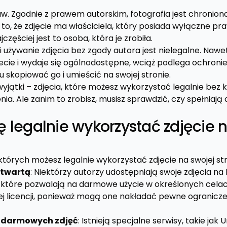
w. Zgodnie z prawem autorskim, fotografia jest chroniona
to, że zdjęcie ma właściciela, który posiada wyłączne pr
zęściej jest to osoba, która je zrobiła.
 używanie zdjęcia bez zgody autora jest nielegalne. Nawet 
necie i wydaje się ogólnodostępne, wciąż podlega ochroni
 skopiować go i umieścić na swojej stronie.
 wyjątki – zdjęcia, które możesz wykorzystać legalnie bez 
ia. Ale zanim to zrobisz, musisz sprawdzić, czy spełniają
 legalnie wykorzystać zdjęcie n
w których możesz legalnie wykorzystać zdjęcie na swojej st
 otwartą
: Niektórzy autorzy udostępniają swoje zdjęcia na
które pozwalają na darmowe użycie w określonych celach
ej licencji, ponieważ mogą one nakładać pewne ogranicz
w darmowych zdjęć
: Istnieją specjalne serwisy, takie jak 