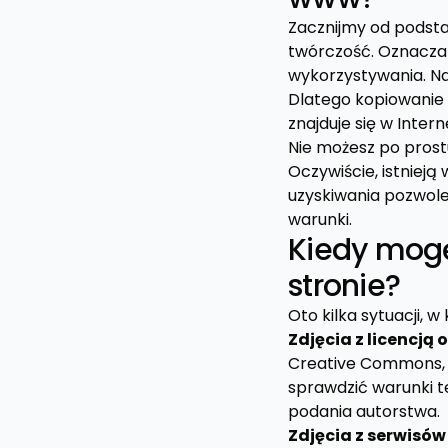
Zacznijmy od podsta
twórczość. Oznacza 
wykorzystywania. Najc
Dlatego kopiowanie i
znajduje się w Inter
Nie możesz po prostu
Oczywiście, istnieją
uzyskiwania pozwolen
warunki.
Kiedy mogę
stronie?
Oto kilka sytuacji, 
Zdjęcia z licencją
Creative Commons, 
sprawdzić warunki t
podania autorstwa.
Zdjęcia z serwisó