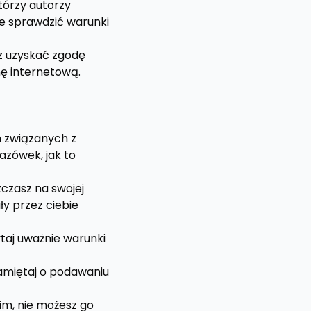
tórzy autorzy
ze sprawdzić warunki
sz uzyskać zgodę
nę internetową.
h związanych z
azówek, jak to
szczasz na swojej
y przez ciebie
ytaj uważnie warunki
pamiętaj o podawaniu
kim, nie możesz go