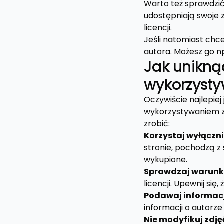
Warto też sprawdzić 
udostępniają swoje 
licencji.
Jeśli natomiast chc
autora. Możesz go n
Jak unikn
wykorzysty
Oczywiście najlepie
wykorzystywaniem zd
zrobić:
Korzystaj wyłączni
stronie, pochodzą z
wykupione.
Sprawdzaj warunki 
licencji. Upewnij się
Podawaj informacj
informacji o autorze 
Nie modyfikuj zdję