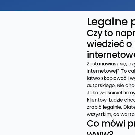
Legalne 
Czy to nap
wiedzieć o 
internetow
Zastanawiasz się, cz
internetowej? To ca
łatwo skopiować i w
autorskiego. Nie ch
Jako właściciel firm
klientów. Ludzie chc
zrobić legalnie. Dla
wszystkim, co warto
Co mówi pr
www?