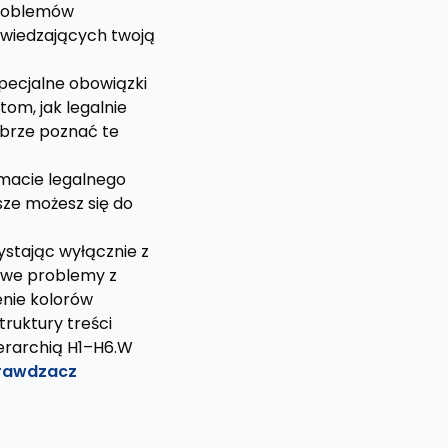
 problemów
odwiedzających twoją
specjalne obowiązki
om, jak legalnie
obrze poznać te
emacie legalnego
sze możesz się do
ystając wyłącznie z
owe problemy z
enie kolorów
struktury treści
erarchią H1–H6.W
rawdzacz