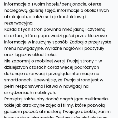
informacje o Twoim hotelu/pensjonacie, ofertę
noclegową, galerię zdjęć, informacje o okolicznych
atrakcjach, a także sekcje kontaktową i
rezerwacyjną.
Każda z tych stron powinna mieć jasną i czytelną
strukturę, która poprowadzi gości przez kluczowe
informacje w intuicyjny sposób. Zadbaj o przejrzyste
menu nawigacyjne, wyraźne nagłówki i podtytuły
oraz logiczny układ treści.
Nie zapomnij o mobilnej wersji Twojej strony – w
dzisiejszych czasach coraz więcej podróżnych
dokonuje rezerwacji i przegląda informacje na
smartfonach. Upewnij się, że Twoja strona jest w
pełni responsywna i łatwa w nawigacji na
urządzeniach mobilnych.
Pamiętaj także, aby dodać angażujące multimedia,
takie jak atrakcyjne zdjęcia i filmy, które pozwolą
gościom poczuć atmosferę Twojego obiektu, zanim
jeszcze się w nim znajdą. Zastosuj również ciekawe