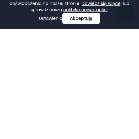
doświadczenia na naszej stronie.
Dowiedz się więcej
lub
sprawdź naszą
politykę prywatności
.
Ustawienia
Akceptuję
Profesjonalne projektowanie i tworzenie stron
internetowych, e-commerce, pozycjonowanie i marketing
w mediach społecznościowych.
Facebook
LinkedIn
Pinterest
Google Business Profile
USŁUGI
FIRMA
Strony Internetowe
Portfolio