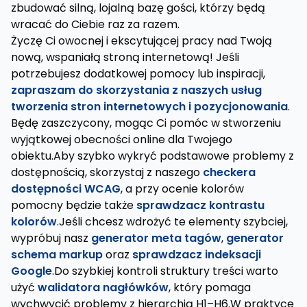
zbudować silną, lojalną bazę gości, którzy będą
wracać do Ciebie raz za razem.
Życzę Ci owocnej i ekscytującej pracy nad Twoją
nową, wspaniałą stroną internetową! Jeśli
potrzebujesz dodatkowej pomocy lub inspiracji,
zapraszam do skorzystania z naszych usług
tworzenia stron internetowych i pozycjonowania
.
Będę zaszczycony, mogąc Ci pomóc w stworzeniu
wyjątkowej obecności online dla Twojego
obiektu.Aby szybko wykryć podstawowe problemy z
dostępnością, skorzystaj z naszego
checkera
dostępności WCAG
, a przy ocenie kolorów
pomocny będzie także
sprawdzacz kontrastu
kolorów
.Jeśli chcesz wdrożyć te elementy szybciej,
wypróbuj nasz
generator meta tagów
,
generator
schema markup
oraz
sprawdzacz indeksacji
Google
.Do szybkiej kontroli struktury treści warto
użyć
walidatora nagłówków
, który pomaga
wychwycić problemy z hierarchią H1–H6.W praktyce