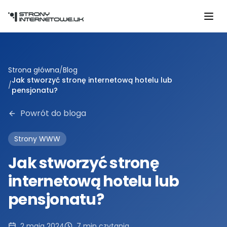
Przejdź do głównej treści
Strona główna
/
Blog
Jak stworzyć stronę internetową hotelu lub
/
pensjonatu?
Powrót do bloga
Strony WWW
Jak stworzyć stronę
internetową hotelu lub
pensjonatu?
2 maja 2024
7
min czytania