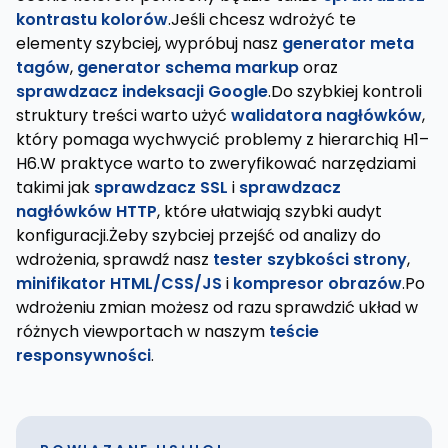
kontrastu kolorów
.Jeśli chcesz wdrożyć te
elementy szybciej, wypróbuj nasz
generator meta
tagów
,
generator schema markup
oraz
sprawdzacz indeksacji Google
.Do szybkiej kontroli
struktury treści warto użyć
walidatora nagłówków
,
który pomaga wychwycić problemy z hierarchią H1–
H6.W praktyce warto to zweryfikować narzędziami
takimi jak
sprawdzacz SSL
i
sprawdzacz
nagłówków HTTP
, które ułatwiają szybki audyt
konfiguracji.Żeby szybciej przejść od analizy do
wdrożenia, sprawdź nasz
tester szybkości strony
,
minifikator HTML/CSS/JS
i
kompresor obrazów
.Po
wdrożeniu zmian możesz od razu sprawdzić układ w
różnych viewportach w naszym
teście
responsywności
.