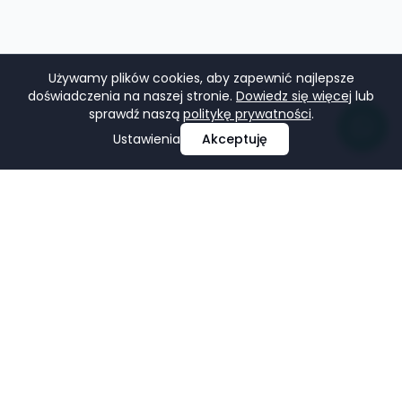
Używamy plików cookies, aby zapewnić najlepsze
doświadczenia na naszej stronie.
Dowiedz się więcej
lub
sprawdź naszą
politykę prywatności
.
Ustawienia
Akceptuję
Profesjonalne projektowanie i tworzenie stron
internetowych, e-commerce, pozycjonowanie i marketing
w mediach społecznościowych.