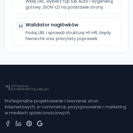
Wklej URL, wybierz typ lub Auto i wygeneruj
gotowy JSON-LD na podstawie strony.
Walidator nagłówków
Podaj URL i sprawdź strukturę H1-H6, błędy
hierarchii oraz priorytety poprawek.
Profesjonalne projektowanie i tworzenie stron
internetowych, e-commerce, pozycjonowanie i marketing
w mediach społecznościowych.
Facebook
LinkedIn
Pinterest
Google Business Profile