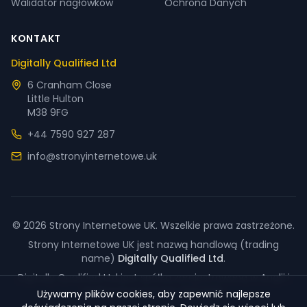
Walidator nagłówków
Ochrona Danych
KONTAKT
Digitally Qualified Ltd
6 Cranham Close
Little Hulton
M38 9FG
+44 7590 927 287
info@stronyinternetowe.uk
©
2026
Strony Internetowe UK. Wszelkie prawa zastrzeżone.
Strony Internetowe UK jest nazwą handlową (trading
name)
Digitally Qualified Ltd
.
Digitally Qualified Ltd jest spółką zarejestrowaną w Anglii i
Walii pod numerem 13052585.
Używamy plików cookies, aby zapewnić najlepsze