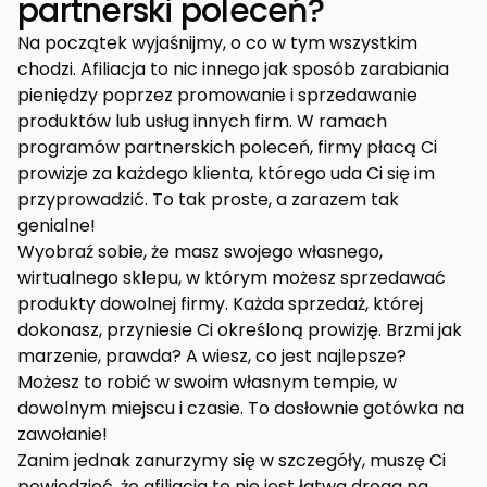
partnerski poleceń?
Na początek wyjaśnijmy, o co w tym wszystkim
chodzi. Afiliacja to nic innego jak sposób zarabiania
pieniędzy poprzez promowanie i sprzedawanie
produktów lub usług innych firm. W ramach
programów partnerskich poleceń, firmy płacą Ci
prowizje za każdego klienta, którego uda Ci się im
przyprowadzić. To tak proste, a zarazem tak
genialne!
Wyobraź sobie, że masz swojego własnego,
wirtualnego sklepu, w którym możesz sprzedawać
produkty dowolnej firmy. Każda sprzedaż, której
dokonasz, przyniesie Ci określoną prowizję. Brzmi jak
marzenie, prawda? A wiesz, co jest najlepsze?
Możesz to robić w swoim własnym tempie, w
dowolnym miejscu i czasie. To dosłownie gotówka na
zawołanie!
Zanim jednak zanurzymy się w szczegóły, muszę Ci
powiedzieć, że afiliacja to nie jest łatwa droga na