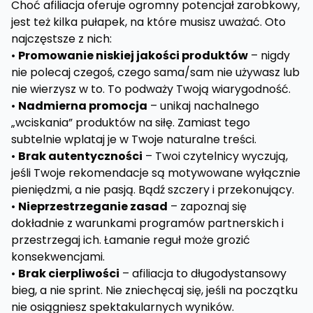
Choć afiliacja oferuje ogromny potencjał zarobkowy,
jest też kilka pułapek, na które musisz uważać. Oto
najczęstsze z nich:
•
Promowanie niskiej jakości produktów
– nigdy
nie polecaj czegoś, czego sama/sam nie używasz lub
nie wierzysz w to. To podważy Twoją wiarygodność.
•
Nadmierna promocja
– unikaj nachalnego
„wciskania” produktów na siłę. Zamiast tego
subtelnie wplataj je w Twoje naturalne treści.
•
Brak autentyczności
– Twoi czytelnicy wyczują,
jeśli Twoje rekomendacje są motywowane wyłącznie
pieniędzmi, a nie pasją. Bądź szczery i przekonujący.
•
Nieprzestrzeganie zasad
– zapoznaj się
dokładnie z warunkami programów partnerskich i
przestrzegaj ich. Łamanie reguł może grozić
konsekwencjami.
•
Brak cierpliwości
– afiliacja to długodystansowy
bieg, a nie sprint. Nie zniechęcaj się, jeśli na początku
nie osiągniesz spektakularnych wyników.