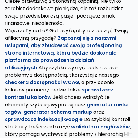
Ciebie prawdziwą złotonośną kopalnią. Nie tylko
zarobisz dodatkowe pieniądze, ale też rozbudzisz
swoją przedsiębiorczą pasję i poczujesz smak
finansowej niezależności.
Więc co Ty na to? Gotowy/a, aby rozpocząć Twoją
afiliacyjną przygodę?
Zapoznaj się z naszymi
usługami, aby zbudować swoją profesjonalną
stronę internetową, która będzie doskonałą
platformą do prowadzenia działań
afiliacyjnych.
Aby szybko wykryć podstawowe
problemy z dostępnością, skorzystaj z naszego
checkera dostępności WCAG
, a przy ocenie
kolorów pomocny będzie także
sprawdzacz
kontrastu kolorów
.Jeśli chcesz wdrożyć te
elementy szybciej, wypróbuj nasz
generator meta
tagów
,
generator schema markup
oraz
sprawdzacz indeksacji Google
.Do szybkiej kontroli
struktury treści warto użyć
walidatora nagłówków
,
który pomaga wychwycić problemy z hierarchią H1–