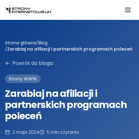
Przejdź do głównej treści
Strona główna
/
Blog
/
Zarabiaj na afiliacji i partnerskich programach poleceń
Powrót do bloga
Strony WWW
Zarabiaj na afiliacji i
partnerskich programach
poleceń
2 maja 2024
5
min czytania