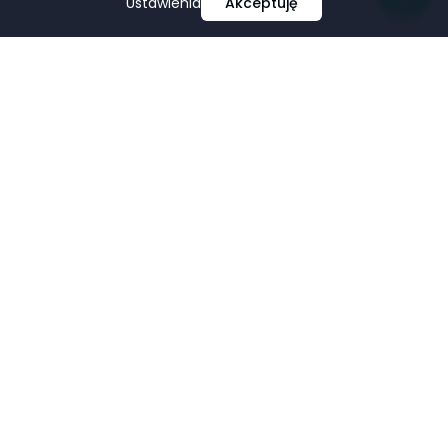
Ustawienia
Akceptuję
Profesjonalne projektowanie i tworzenie stron
internetowych, e-commerce, pozycjonowanie i marketing
w mediach społecznościowych.
Facebook
LinkedIn
Pinterest
Google Business Profile
USŁUGI
FIRMA
Strony Internetowe
Portfolio
Sklepy E-commerce
O nas
Pozycjonowanie SEO
Tworzenie stron