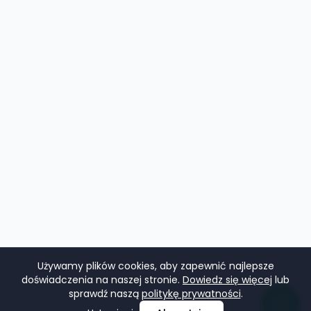
Używamy plików cookies, aby zapewnić najlepsze
doświadczenia na naszej stronie.
Dowiedz się więcej
lub
sprawdź naszą
politykę prywatności
.