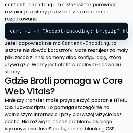
. Możesz też porównać
content-encoding: br
rozmiar przesłany przez sieć z rozmiarem po
rozpakowaniu.
curl -I -H "Accept-Encoding: br,gzip" htt
Jeżeli odpowiedź nie ma
, to
Content-Encoding
jeszcze nie dowód katastrofy. Może testujesz za mały
plik, zasób z innej domeny albo konfigurację, która
używa gzip. Ważny jest efekt w realnym ładowaniu
strony.
Gdzie Brotli pomaga w Core
Web Vitals?
Mniejszy transfer może przyspieszyć pobranie HTML,
CSS i JavaScriptu. To pomaga szczególnie na
wolniejszym internecie i przy pierwszej wizycie bez
cache. Nie rozwiąże jednak problemu długiego
wykonywania JavaScriptu, render blocking CSS,