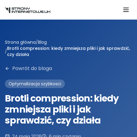
Przejdź do głównej treści
Strona główna
/
Blog
Brotli compression: kiedy zmniejsza pliki i jak sprawdzić,
/
czy działa
Powrót do bloga
Optymalizacja szybkosci
Brotli compression: kiedy
zmniejsza pliki i jak
sprawdzić, czy działa
24 maja 2026
6
min czytania