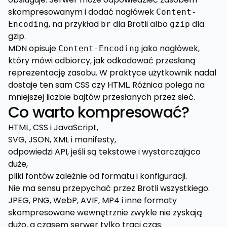
skompresowanym i dodać nagłówek
Content-
, na przykład
dla Brotli albo
dla
Encoding
br
gzip
gzip.
MDN opisuje
jako nagłówek,
Content-Encoding
który mówi odbiorcy, jak odkodować przesłaną
reprezentację zasobu. W praktyce użytkownik nadal
dostaje ten sam CSS czy HTML. Różnica polega na
mniejszej liczbie bajtów przesłanych przez sieć.
Co warto kompresować?
HTML, CSS i JavaScript,
SVG, JSON, XML i manifesty,
odpowiedzi API, jeśli są tekstowe i wystarczająco
duże,
pliki fontów zależnie od formatu i konfiguracji.
Nie ma sensu przepychać przez Brotli wszystkiego.
JPEG, PNG, WebP, AVIF, MP4 i inne formaty
skompresowane wewnętrznie zwykle nie zyskają
dużo, a czasem serwer tylko traci czas.