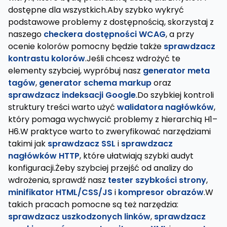
dostępne dla wszystkich.Aby szybko wykryć
podstawowe problemy z dostępnością, skorzystaj z
naszego
checkera dostępności WCAG
, a przy
ocenie kolorów pomocny będzie także
sprawdzacz
kontrastu kolorów
.Jeśli chcesz wdrożyć te
elementy szybciej, wypróbuj nasz
generator meta
tagów
,
generator schema markup
oraz
sprawdzacz indeksacji Google
.Do szybkiej kontroli
struktury treści warto użyć
walidatora nagłówków
,
który pomaga wychwycić problemy z hierarchią H1–
H6.W praktyce warto to zweryfikować narzędziami
takimi jak
sprawdzacz SSL
i
sprawdzacz
nagłówków HTTP
, które ułatwiają szybki audyt
konfiguracji.Żeby szybciej przejść od analizy do
wdrożenia, sprawdź nasz
tester szybkości strony
,
minifikator HTML/CSS/JS
i
kompresor obrazów
.W
takich pracach pomocne są też narzędzia:
sprawdzacz uszkodzonych linków
,
sprawdzacz