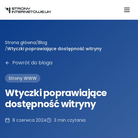
Przejdź do głównej treści
Strona główna
/
Blog
/
Wtyczki poprawiające dostępność witryny
Powrót do bloga
Strony WWW
Wtyczki poprawiające
dostępność witryny
8 czerwca 2024
3
min czytania