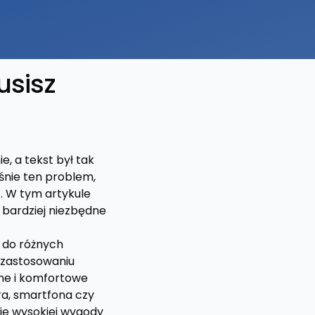
usisz
, a tekst był tak
śnie ten problem,
. W tym artykule
z bardziej niezbędne
 do różnych
i zastosowaniu
nne i komfortowe
ra, smartfona czy
ie wysokiej wygody