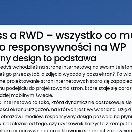
s a RWD – wszystko co m
 o responsywności na WP
ny design to podstawa
iedyś wchodziłeś na stronę internetową na swoim telefonie
eś go przeczytać, a zdjęcia wypadały poza ekran? To wła
 projektowanie stron internetowych stara się zapobiec
temu podejściu do projektowania stron, które staje się cora
ziej mobilnym świecie.
internetowa to taka, która dynamicznie dostosowuje się
lkości ekranu urządzeń, na których jest wyświetlana. Dzięk
, obrazów i mediów, responsywny design pozwala na pły
y niezależnie od tego, czy użytkownik korzysta z kompute
elem responsywnego projektowania stron jest zapewnien