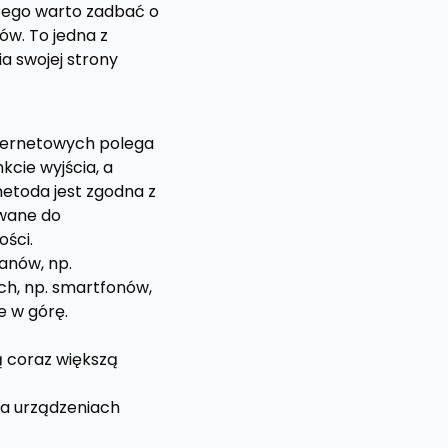
atego warto zadbać o
ów. To jedna z
a swojej strony
nternetowych polega
cie wyjścia, a
etoda jest zgodna z
owane do
ości.
anów, np.
h, np. smartfonów,
e w górę.
ą coraz większą
na urządzeniach