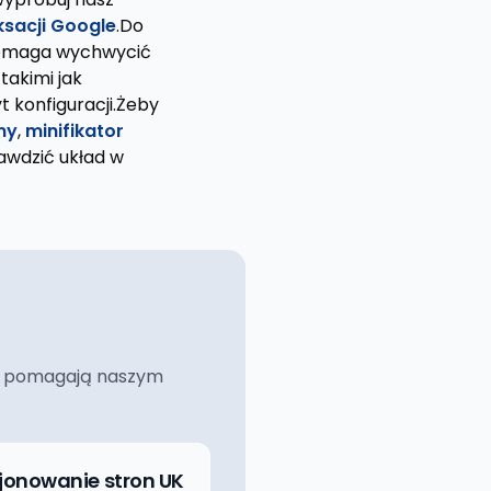
sacji Google
.Do
pomaga wychwycić
takimi jak
yt konfiguracji.Żeby
ny
,
minifikator
awdzić układ w
ciej pomagają naszym
jonowanie stron UK