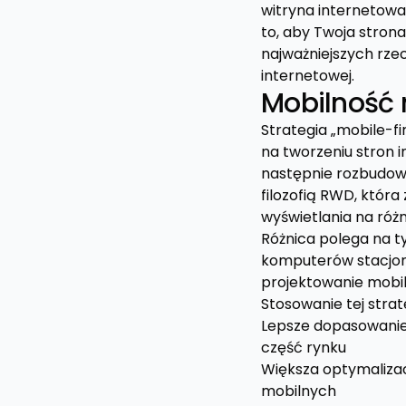
witryna internetowa
to, aby Twoja stron
najważniejszych rze
internetowej.
Mobilność 
Strategia „mobile-f
na tworzeniu stron 
następnie rozbudowy
filozofią RWD, któr
wyświetlania na różn
Różnica polega na t
komputerów stacjon
projektowanie mobil
Stosowanie tej strat
Lepsze dopasowanie 
część rynku
Większa optymalizac
mobilnych