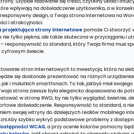
rony. Szybkie ładowanie się treści, czytelny układ i intui
które wpływają na doświadczenie użytkownika, a w konsek
w responsywny design, a Twoja strona internetowa na Wo
ci i atrakcyjności.
a projektująca strony internetowe
pomoże Ci stworzyć 
e nie tylko piękna, ale także skuteczna w przyciąganiu i 
j – responsywność to standard, który Twoja firma musi sp
m cyfrowym świecie.
wanie stron internetowych to inwestycja, która na siebie
ędzie się doskonale prezentować na różnych urządzenia
 jak i malutkich smartfonach. To tak, jakbyś miał swojeg
 Twoja strona zawsze była elegancko dopasowana do pot
tować w stronę RWD, by nie tylko wyglądać świetnie, al
towe doświadczenie. Responsywność to standard, a nie 
iem swojej witryny do dzisiejszych realiów mobilnego inte
czni.Aby szybko wykryć podstawowe problemy z dostępnoś
dostępności WCAG
, a przy ocenie kolorów pomocny będz
stu kolorów
.Jeśli chcesz wdrożyć te elementy szybciej,