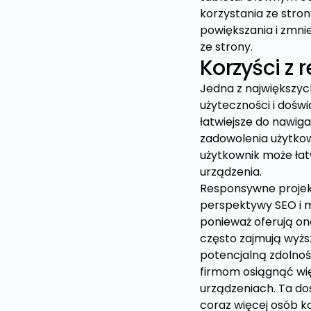
korzystania ze stro
powiększania i zmni
ze strony.
Korzyści z
Jedna z największy
użyteczności i dośw
łatwiejsze do nawiga
zadowolenia użytkow
użytkownik może łat
urządzenia.
Responsywne projekt
perspektywy SEO i m
ponieważ oferują on
często zajmują wyżs
potencjalną zdolno
firmom osiągnąć wię
urządzeniach. Ta do
coraz więcej osób k