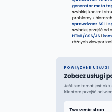
generator meta t
szybkiej kontroli st
problemy z hierarch
sprawdzacz SSL
i
s
szybciej przejść od 
HTML/CSS/JS
i
kom
różnych viewporta
POWIĄZANE USŁUGI
Zobacz usługi p
Jeśli ten temat jest akt
klientom przejść od wie
Tworzenie stron