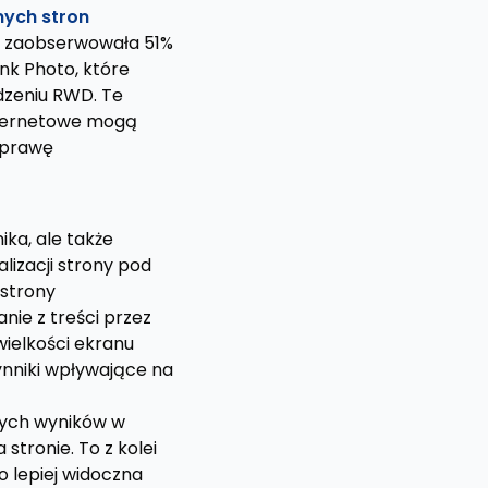
nych stron
rma zaobserwowała 51%
nk Photo, które
dzeniu RWD. Te
nternetowe mogą
poprawę
ka, ale także
lizacji strony pod
 strony
ie z treści przez
ielkości ekranu
ynniki wpływające na
zych wyników w
stronie. To z kolei
 lepiej widoczna