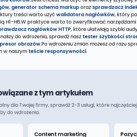
agów
,
generator schema markup
oraz
sprawdzacz indek
ruktury treści warto użyć
walidatora nagłówków
, który 
ią H1–H6.W praktyce warto to zweryfikować narzędziami 
prawdzacz nagłówków HTTP
, które ułatwiają szybki aud
analizy do wdrożenia, sprawdź nasz
tester szybkości stro
presor obrazów
.Po wdrożeniu zmian możesz od razu spr
ch w naszym
teście responsywności
.
owiązane z tym artykułem
ualny dla Twojej firmy, sprawdź 2-3 usługi, które najczęś
dzy do wdrożenia.
Content marketing
Pozyc