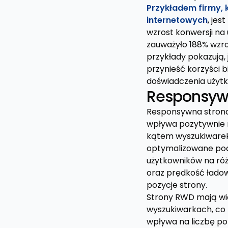
Przykładem firmy, 
internetowych
, jes
wzrost konwersji na
zauważyło 188% wzr
przykłady pokazują
przynieść korzyści 
doświadczenia użyt
Responsyw
Responsywna strona 
wpływa pozytywnie n
kątem wyszukiwarek 
optymalizowane pod 
użytkowników na róż
oraz prędkość ładow
pozycje strony.
Strony RWD mają wię
wyszukiwarkach, co z
wpływa na liczbę po