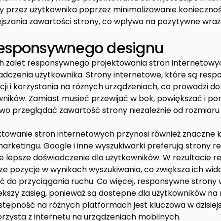
ny przez użytkownika poprzez minimalizowanie koniecznośc
ejszania zawartości strony, co wpływa na pozytywne wraż
 responsywnego designu
ch zalet responsywnego projektowania stron internetow
iadczenia użytkownika. Strony internetowe, które są resp
cji i korzystania na różnych urządzeniach, co prowadzi d
ników. Zamiast musieć przewijać w bok, powiększać i po
wo przeglądać zawartość strony niezależnie od rozmiaru
owanie stron internetowych przynosi również znaczne k
arketingu. Google i inne wyszukiwarki preferują strony 
e lepsze doświadczenie dla użytkowników. W rezultacie 
ze pozycje w wynikach wyszukiwania, co zwiększa ich wid
ść do przyciągania ruchu. Co więcej, responsywne str
kszy zasięg, ponieważ są dostępne dla użytkowników na
stępność na różnych platformach jest kluczowa w dzisiejs
orzysta z internetu na urządzeniach mobilnych.