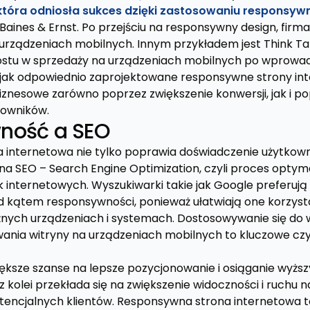
która odniosła sukces dzięki zastosowaniu responsyw
t Baines & Ernst. Po przejściu na responsywny design, fi
 urządzeniach mobilnych. Innym przykładem jest Think Ta
ostu w sprzedaży na urządzeniach mobilnych po wprowa
, jak odpowiednio zaprojektowane responsywne strony i
biznesowe zarówno poprzez zwiększenie konwersji, jak i 
kowników.
ność a SEO
internetowa nie tylko poprawia doświadczenie użytkowni
a SEO – Search Engine Optimization, czyli proces optyma
internetowych. Wyszukiwarki takie jak Google preferują
kątem responsywności, ponieważ ułatwiają one korzystan
nych urządzeniach i systemach. Dostosowywanie się do w
ania witryny na urządzeniach mobilnych to kluczowe cz
ksze szanse na lepsze pozycjonowanie i osiąganie wyżs
 kolei przekłada się na zwiększenie widoczności i ruchu na 
tencjalnych klientów. Responsywna strona internetowa to