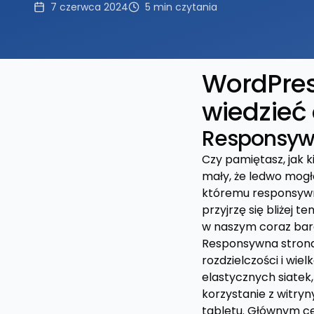
7 czerwca 2024
5
min czytania
WordPres
wiedzieć
Responsyw
Czy pamiętasz, jak k
mały, że ledwo mogł
któremu responsywne
przyjrzę się bliżej 
w naszym coraz bard
Responsywna strona 
rozdzielczości i wie
elastycznych siatek
korzystanie z witryn
tabletu. Głównym c