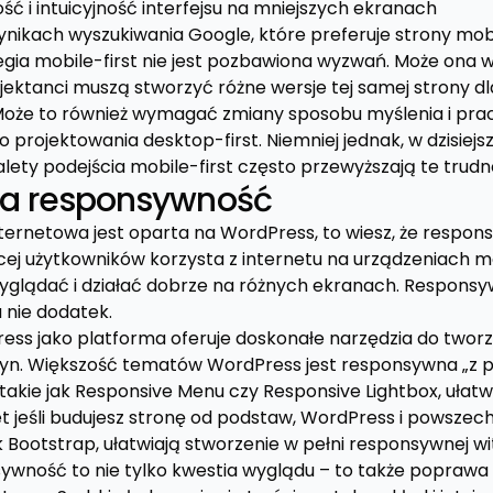
ć i intuicyjność interfejsu na mniejszych ekranach
nikach wyszukiwania Google, które preferuje strony mobi
tegia mobile-first nie jest pozbawiona wyzwań. Może ona
jektanci muszą stworzyć różne wersje tej samej strony d
Może to również wymagać zmiany sposobu myślenia i pra
projektowania desktop-first. Niemniej jednak, w dzisiejs
lety podejścia mobile-first często przewyższają te trudn
 a responsywność
nternetowa jest oparta na WordPress, to wiesz, że respon
cej użytkowników korzysta z internetu na urządzeniach m
yglądać i działać dobrze na różnych ekranach. Responsy
 nie dodatek.
ess jako platforma oferuje doskonałe narzędzia do tworz
yn. Większość tematów WordPress jest responsywna „z pu
takie jak Responsive Menu czy Responsive Lightbox, ułatw
t jeśli budujesz stronę od podstaw, WordPress i powszec
k Bootstrap, ułatwiają stworzenie w pełni responsywnej wi
sywność to nie tylko kwestia wyglądu – to także poprawa 