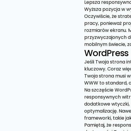
Lepsza responsywnoś
Wyższa pozycja w wy
Oczywiście, że stra
pracy, ponieważ pro
rozmiarów ekranu. 
przyzwyczajonych do 
mobilnym świecie, za
WordPress
Jeśli Twoja strona i
kluczowy. Coraz wię
Twoja strona musi w
WWW to standard, a
Na szczęście WordPr
responsywnych witr
dodatkowe wtyczki, 
optymalizację. Nawe
frameworki, takie ja
Pamiętaj, że respon