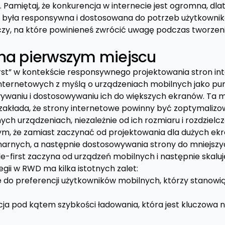
. Pamiętaj, że konkurencja w internecie jest ogromna, dl
a była responsywna i dostosowana do potrzeb użytkownik
czy, na które powinieneś zwrócić uwagę podczas tworzeni
na pierwszym miejscu
irst” w kontekście responsywnego projektowania stron i
internetowych z myślą o urządzeniach mobilnych jako punk
waniu i dostosowywaniu ich do większych ekranów. Ta m
a zakłada, że strony internetowe powinny być zoptymaliz
ych urządzeniach, niezależnie od ich rozmiaru i rozdzielcz
ym, że zamiast zaczynać od projektowania dla dużych ekr
arnych, a następnie dostosowywania strony do mniejszyc
e-first zaczyna od urządzeń mobilnych i następnie skaluj
egii w RWD ma kilka istotnych zalet:
do preferencji użytkowników mobilnych, którzy stanowi
ja pod kątem szybkości ładowania, która jest kluczowa 