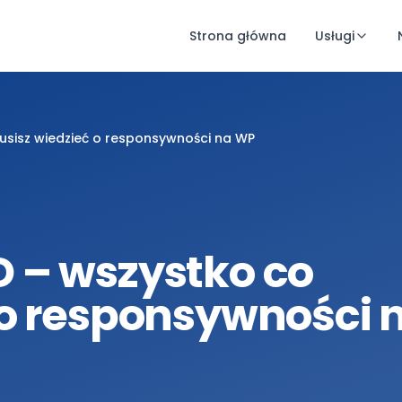
Strona główna
Usługi
sisz wiedzieć o responsywności na WP
 – wszystko co
 o responsywności 