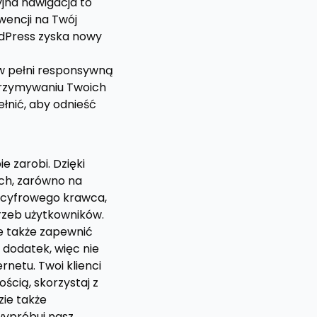
cyjna nawigacja to
wencji na Twój
rdPress zyska nowy
w pełni responsywną
utrzymywaniu Twoich
ełnić, aby odnieść
 zarobi. Dzięki
ch, zarówno na
o cyfrowego krawca,
rzeb użytkowników.
e także zapewnić
dodatek, więc nie
rnetu. Twoi klienci
cią, skorzystaj z
ie także
 wypróbuj nasz