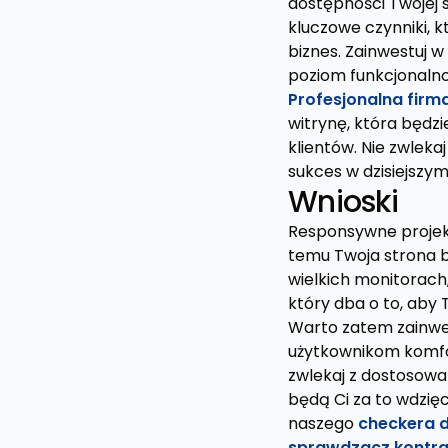
dostępności Twojej st
kluczowe czynniki, 
biznes. Zainwestuj 
poziom funkcjonalnoś
Profesjonalna firm
witrynę, która będzi
klientów. Nie zwleka
sukces w dzisiejszy
Wnioski
Responsywne projekto
temu Twoja strona b
wielkich monitorach,
który dba o to, aby
Warto zatem zainwes
użytkownikom komfor
zwlekaj z dostosowan
będą Ci za to wdzię
naszego
checkera 
sprawdzacz kontra