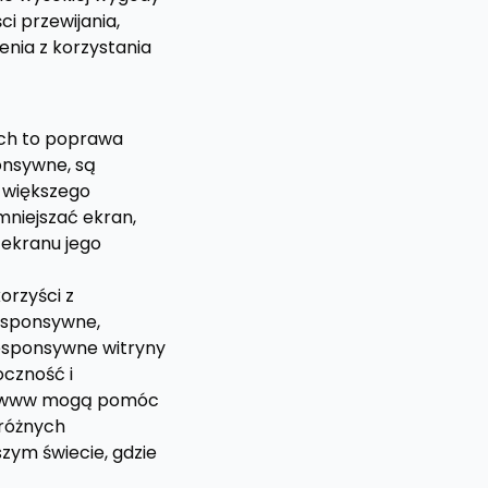
i przewijania,
enia z korzystania
ych to poprawa
onsywne, są
o większego
mniejszać ekran,
 ekranu jego
orzyści z
responsywne,
responsywne witryny
oczność i
ony www mogą pomóc
 różnych
zym świecie, gdzie