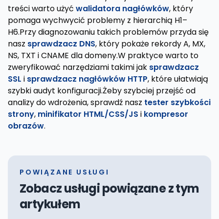
treści warto użyć
walidatora nagłówków
, który
pomaga wychwycić problemy z hierarchią H1–
H6.Przy diagnozowaniu takich problemów przyda się
nasz
sprawdzacz DNS
, który pokaże rekordy A, MX,
NS, TXT i CNAME dla domeny.W praktyce warto to
zweryfikować narzędziami takimi jak
sprawdzacz
SSL
i
sprawdzacz nagłówków HTTP
, które ułatwiają
szybki audyt konfiguracji.Żeby szybciej przejść od
analizy do wdrożenia, sprawdź nasz
tester szybkości
strony
,
minifikator HTML/CSS/JS
i
kompresor
obrazów
.
POWIĄZANE USŁUGI
Zobacz usługi powiązane z tym
artykułem