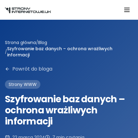
Przejdź do głównej treści
Strona główna
/
Blog
Szyfrowanie baz danych – ochrona wrażliwych
/
informacji
Powrót do bloga
Strony WWW
Szyfrowanie baz danych –
ochrona wrażliwych
informacji
22 marca 2024
7
min czytania