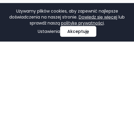
Używamy plików cookies, aby zapewnić najlepsze
doświadczenia na naszej stronie.
Dowiedz się więcej
lub
sprawdź naszą
politykę prywatności
.
Ustawienia
Akceptuję
Profesjonalne projektowanie i tworzenie stron
internetowych, e-commerce, pozycjonowanie i marketing
w mediach społecznościowych.
Facebook
LinkedIn
Pinterest
Google Business Profile