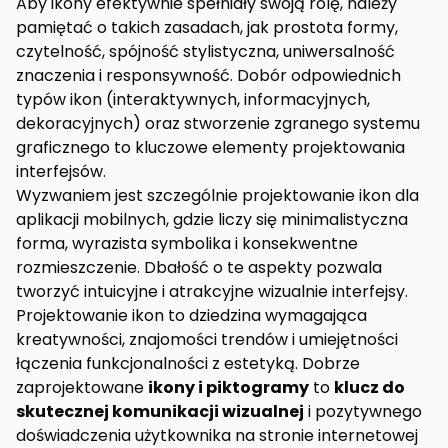
Aby ikony efektywnie spełniały swoją rolę, należy
pamiętać o takich zasadach, jak prostota formy,
czytelność, spójność stylistyczna, uniwersalność
znaczenia i responsywność. Dobór odpowiednich
typów ikon (interaktywnych, informacyjnych,
dekoracyjnych) oraz stworzenie zgranego systemu
graficznego to kluczowe elementy projektowania
interfejsów.
Wyzwaniem jest szczególnie projektowanie ikon dla
aplikacji mobilnych, gdzie liczy się minimalistyczna
forma, wyrazista symbolika i konsekwentne
rozmieszczenie. Dbałość o te aspekty pozwala
tworzyć intuicyjne i atrakcyjne wizualnie interfejsy.
Projektowanie ikon to dziedzina wymagająca
kreatywności, znajomości trendów i umiejętności
łączenia funkcjonalności z estetyką. Dobrze
zaprojektowane
ikony i piktogramy
to
klucz do
skutecznej komunikacji wizualnej
i pozytywnego
doświadczenia użytkownika na stronie internetowej