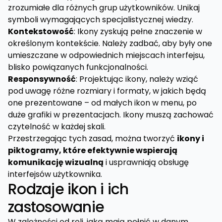
zrozumiałe dla różnych grup użytkowników. Unikaj
symboli wymagających specjalistycznej wiedzy.
Kontekstowość
: Ikony zyskują pełne znaczenie w
określonym kontekście. Należy zadbać, aby były one
umieszczane w odpowiednich miejscach interfejsu,
blisko powiązanych funkcjonalności.
Responsywność
: Projektując ikony, należy wziąć
pod uwagę różne rozmiary i formaty, w jakich będą
one prezentowane – od małych ikon w menu, po
duże grafiki w prezentacjach. Ikony muszą zachować
czytelność w każdej skali.
Przestrzegając tych zasad, można tworzyć
ikony i
piktogramy, które efektywnie wspierają
komunikację wizualną
i usprawniają obsługę
interfejsów użytkownika.
Rodzaje ikon i ich
zastosowanie
W zależności od roli, jaką mają pełnić w danym