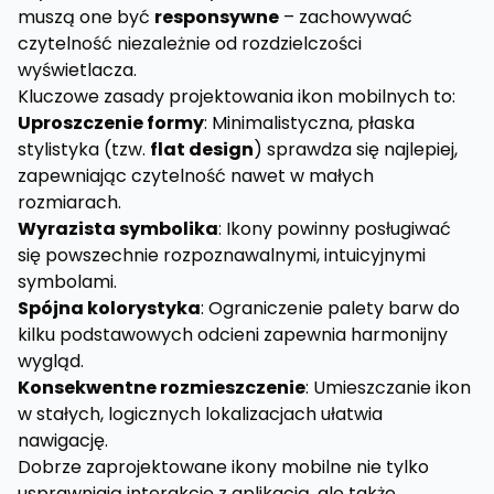
muszą one być
responsywne
– zachowywać
czytelność niezależnie od rozdzielczości
wyświetlacza.
Kluczowe zasady projektowania ikon mobilnych to:
Uproszczenie formy
: Minimalistyczna, płaska
stylistyka (tzw.
flat design
) sprawdza się najlepiej,
zapewniając czytelność nawet w małych
rozmiarach.
Wyrazista symbolika
: Ikony powinny posługiwać
się powszechnie rozpoznawalnymi, intuicyjnymi
symbolami.
Spójna kolorystyka
: Ograniczenie palety barw do
kilku podstawowych odcieni zapewnia harmonijny
wygląd.
Konsekwentne rozmieszczenie
: Umieszczanie ikon
w stałych, logicznych lokalizacjach ułatwia
nawigację.
Dobrze zaprojektowane ikony mobilne nie tylko
usprawniają interakcję z aplikacją, ale także