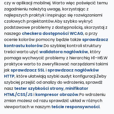
czy w aplikacji mobilnej. Warto więc poświęcić temu
zagadnieniu należytą uwagę, korzystając z
najlepszych praktyk i inspirując się rozwiązaniami
czołowych projektantów.Aby szybko wykryć
podstawowe problemy z dostępnością, skorzystaj z
naszego
checkera dostępności WCAG
, a przy
ocenie kolorów pomocny będzie także
sprawdzacz
kontrastu kolorów
.Do szybkiej kontroli struktury
treści warto użyć
walidatora nagłówków
, który
pomaga wychwycić problemy z hierarchią H1–H6.W
praktyce warto to zweryfikować narzędziami takimi
jak
sprawdzacz SSL
i
sprawdzacz nagłówków
HTTP
, które ułatwiają szybki audyt konfiguracji.Żeby
szybciej przejść od analizy do wdrożenia, sprawdź
nasz
tester szybkości strony
,
minifikator
HTML/CSS/JS
i
kompresor obrazów
.Po wdrożeniu
zmian możesz od razu sprawdzić układ w różnych
viewportach w naszym
teście responsywności
.