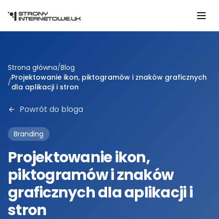
Przejdź do głównej treści
Strona główna
/
Blog
Projektowanie ikon, piktogramów i znaków graficznych
/
dla aplikacji i stron
Powrót do bloga
Branding
Projektowanie ikon,
piktogramów i znaków
graficznych dla aplikacji i
stron