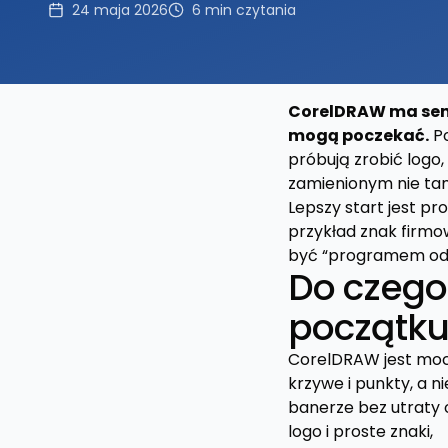
24 maja 2026
6
min czytania
CorelDRAW ma sens 
mogą poczekać.
Po
próbują zrobić logo
zamienionym nie tam 
Lepszy start jest pr
przykład znak firmo
być “programem od w
Do czego
początku
CorelDRAW jest mocny
krzywe i punkty, a n
banerze bez utraty o
logo i proste znaki,