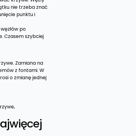
ątku nie trzeba znać
nięcie punktu i
i węzłów po
e. Czasem szybciej
rzywe. Zamiana na
blemów z fontami. W
rosi o zmianę jednej
krzywe,
ajwięcej