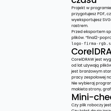
Projekt w programie 
przygotujesz PDF, c
wyeksportujesz SVG 
rastrem.
Przed eksportem spr
plików. “final2-pop
logo-firma-rgb.s
CorelDRAW
CorelDRAW jest wygo
od lat używają plikó
jest branżowym stand
pracy zespołowej n
Nie wybieraj program
makieta strony, grafi
Mini-che
Czy plik roboczy je
Czy tekst da się jes