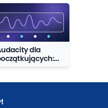
udacity dla
oczątkujących:
rosty workflow
dycji audio do
nternetu
!