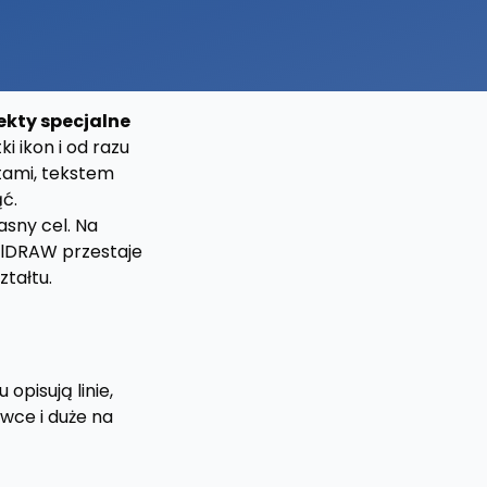
ekty specjalne
i ikon i od razu
ktami, tekstem
ąć.
asny cel. Na
elDRAW przestaje
tałtu.
pisują linie,
ówce i duże na