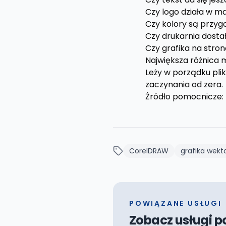
Czy logo działa w m
Czy kolory są przy
Czy drukarnia dostał
Czy grafika na str
Największa różnica m
Leży w porządku plik
zaczynania od zera.
Źródło pomocnicze:
CorelDRAW
grafika wek
POWIĄZANE USŁUGI
Zobacz usługi p