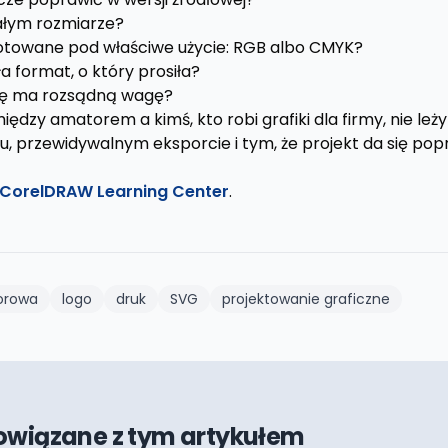
ałym rozmiarze?
gotowane pod właściwe użycie: RGB albo CMYK?
a format, o który prosiła?
onę ma rozsądną wagę?
iędzy amatorem a kimś, kto robi grafiki dla firmy, nie leży
u, przewidywalnym eksporcie i tym, że projekt da się pop
CorelDRAW Learning Center
.
torowa
logo
druk
SVG
projektowanie graficzne
owiązane z tym artykułem