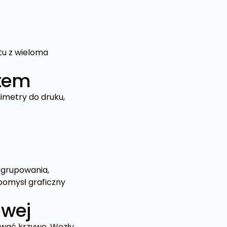
tu z wieloma
stem
imetry do druku,
 grupowania,
pomysł graficzny
owej
wać krzywe. Węzły