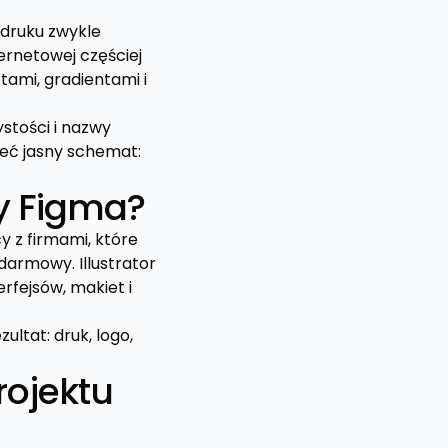
o druku zwykle
ernetowej częściej
ami, gradientami i
stości i nazwy
ieć jasny schemat:
zy Figma?
 z firmami, które
darmowy. Illustrator
rfejsów, makiet i
ultat: druk, logo,
rojektu