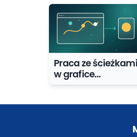
Praca ze ścieżkam
w grafice
wektorowej:
praktyczny
poradnik dla
początkujących