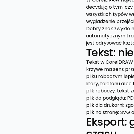
decydują o tym, czy 
wszystkich typów wę
wygładzenie przejści
Dobry znak zwykle ma
automatycznym traso
jest odrysować kszt
Tekst: ni
Tekst w CorelDRAW 
krzywe ma sens prze
pliku roboczym lepi
litery, telefonu albo 
plik roboczy: tekst 
plik do podglądu: P
plik dla drukarni: z
plik na stronę: SVG 
Eksport: 
czasu