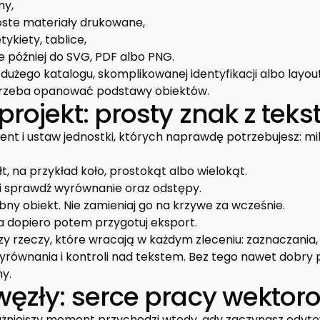
my,
proste materiały drukowane,
tykiety, tablice,
e później do SVG, PDF albo PNG.
dużego katalogu, skomplikowanej identyfikacji albo layou
 trzeba opanować podstawy obiektów.
projekt: prosty znak z tek
t i ustaw jednostki, których naprawdę potrzebujesz: mil
łt, na przykład koło, prostokąt albo wielokąt.
y i sprawdź wyrównanie oraz odstępy.
bny obiekt. Nie zamieniaj go na krzywe za wcześnie.
 a dopiero potem przygotuj eksport.
zy rzeczy, które wracają w każdym zleceniu: zaznaczania,
wyrównania i kontroli nad tekstem. Bez tego nawet dobry 
hy.
węzły: serce pracy wektor
niejszy moment przychodzi wtedy, gdy zaczynasz edyto