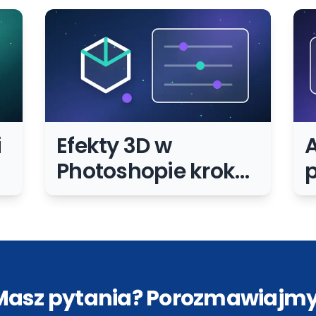
i
Efekty 3D w
A
Photoshopie krok
p
po kroku –
p
samouczek dla
e
początkujących
i
Masz pytania? Porozmawiajmy