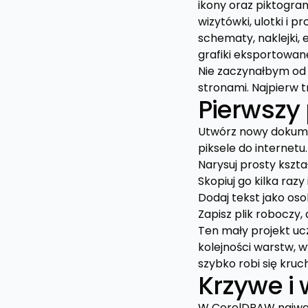
ikony oraz piktogra
wizytówki, ulotki i 
schematy, naklejki, e
grafiki eksportowan
Nie zaczynałbym od 
stronami. Najpierw
Pierwszy 
Utwórz nowy dokumen
piksele do internetu.
Narysuj prosty kszta
Skopiuj go kilka raz
Dodaj tekst jako oso
Zapisz plik roboczy,
Ten mały projekt uc
kolejności warstw, 
szybko robi się kruc
Krzywe i 
W CorelDRAW najważ