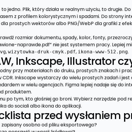
to jedno. Plik, który działa w realnym użyciu, to drugie. D
zasem z profilem kolorystycznym i spadami. Do strony int
dla prostych wektorów albo PNG/WebP dla grafiki z efekt
awdź rozmiar dokumentu, spady, kolor, fonty, przezroczy
rawione-naprawde.pdf” nie jest systemem pracy. Lepiej m
,
,
.
vg
wizytowka-druk-cmyk.pdf
ikona-www-512.png
, Inkscape, Illustrator c
dny przy materiałach do druku, prostych znakach i pracy
w CDR. Inkscape wystarczy do wielu prostych zadań i jest 
ardem w wielu agencjach. Figma lepiej nadaje się do inte
ad produktem.
u po tym, kto głośniej go broni. Wybierz narzędzie pod rez
ka do sociali albo ikona do aplikacji.
cklista przed wysłaniem p
st zapisany osobno od pliku eksportowego?
zcze poprawić w wersji źródłowej?