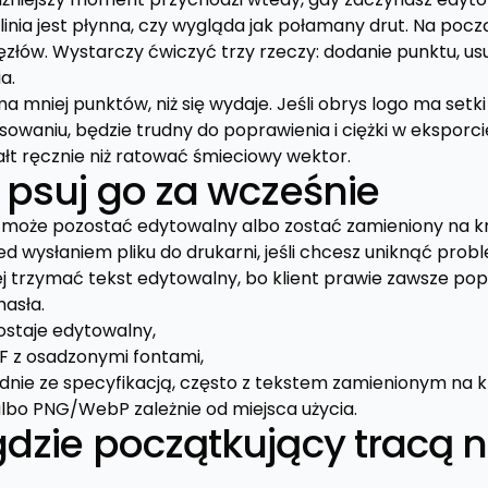
linia jest płynna, czy wygląda jak połamany drut. Na pocz
złów. Wystarczy ćwiczyć trzy rzeczy: dodanie punktu, usu
a.
 mniej punktów, niż się wydaje. Jeśli obrys logo ma setk
waniu, będzie trudny do poprawienia i ciężki w eksporci
ałt ręcznie niż ratować śmieciowy wektor.
e psuj go za wcześnie
może pozostać edytowalny albo zostać zamieniony na k
d wysłaniem pliku do drukarni, jeśli chcesz uniknąć pro
ej trzymać tekst edytowalny, bo klient prawie zawsze pop
hasła.
zostaje edytowalny,
DF z osadzonymi fontami,
godnie ze specyfikacją, często z tekstem zamienionym na 
albo PNG/WebP zależnie od miejsca użycia.
gdzie początkujący tracą n