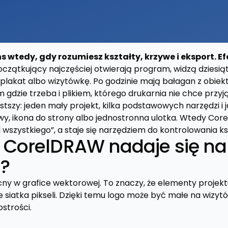
wtedy, gdy rozumiesz kształty, krzywe i eksport. Ef
czątkujący najczęściej otwierają program, widzą dziesiątk
, plakat albo wizytówkę. Po godzinie mają bałagan z obie
gdzie trzeba i plikiem, którego drukarnia nie chce przyj
ostszy: jeden mały projekt, kilka podstawowych narzędzi i j
wy, ikona do strony albo jednostronna ulotka. Wtedy Cor
szystkiego”, a staje się narzędziem do kontrolowania ksz
 CorelDRAW nadaje się na
?
 w grafice wektorowej. To znaczy, że elementy projektu o
ie siatka pikseli. Dzięki temu logo może być małe na wizyt
strości.