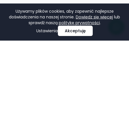
Używamy plików cookies, aby zapewnić najlepsze
doświadczenia na naszej stronie.
Dowiedz się więcej
lub
sprawdź naszą
politykę prywatności
.
Ustawienia
Akceptuję
Profesjonalne projektowanie i tworzenie stron
internetowych, e-commerce, pozycjonowanie i marketing
w mediach społecznościowych.
Facebook
LinkedIn
Pinterest
Google Business Profile