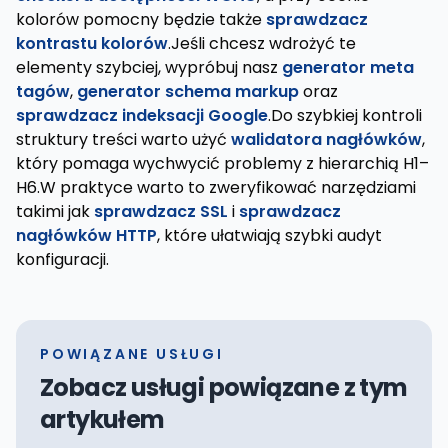
kolorów pomocny będzie także
sprawdzacz
kontrastu kolorów
.Jeśli chcesz wdrożyć te
elementy szybciej, wypróbuj nasz
generator meta
tagów
,
generator schema markup
oraz
sprawdzacz indeksacji Google
.Do szybkiej kontroli
struktury treści warto użyć
walidatora nagłówków
,
który pomaga wychwycić problemy z hierarchią H1–
H6.W praktyce warto to zweryfikować narzędziami
takimi jak
sprawdzacz SSL
i
sprawdzacz
nagłówków HTTP
, które ułatwiają szybki audyt
konfiguracji.
POWIĄZANE USŁUGI
Zobacz usługi powiązane z tym
artykułem