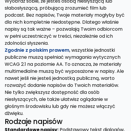
Wyobraź sobie, że jesteś osobą niesłyszącą lub
słabosłyszącą, próbującą zrozumieć film lub
podcast. Bez napisów, Twoje materiały mogłyby być
dla nich kompletnie niedostępne. Dlatego właśnie
napisy są tak ważne – pozwalają Twoim odbiorcom
w pełni uczestniczyć w treści, niezależnie od ich
zdolności słyszenia.
Zgodnie z polskim prawem
, wszystkie jednostki
publiczne muszą spełniać wymagania wytycznych
WCAG 2.1 na poziomie AA. To oznacza, że materiały
multimedialne muszą być wyposażone w napisy. Ale
nawet jeśli nie jesteś jednostką publiczną, warto
rozważyć dodanie napisów do Twoich materiałów.
Nie tylko zwiększysz dostępność dla osób
niesłyszących, ale także ułatwisz oglądanie w
głośnym środowisku lub gdy nie możesz włączyć
dźwięku.
Rodzaje napisów
Standardowe napisy:
Podstawowy tekst dialogów,