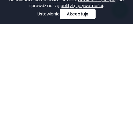
sprawdź naszą
politykę prywatności
.
Ustawienia
Akceptuję
Profesjonalne projektowanie i tworzenie stron
internetowych, e-commerce, pozycjonowanie i marketing
w mediach społecznościowych.
Facebook
LinkedIn
Pinterest
Google Business Profile
USŁUGI
FIRMA
Strony Internetowe
Portfolio