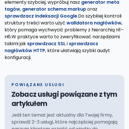
elementy szybciej, wypróbuj nasz
generator meta
tagów
,
generator schema markup
oraz
sprawdzacz indeksacji Google
.Do szybkiej kontroli
struktury treści warto użyć
walidatora nagłówków
,
który pomaga wychwycić problemy z hierarchią H1–
H6.W praktyce warto to zweryfikować narzędziami
takimi jak
sprawdzacz SSL
i
sprawdzacz
nagłówków HTTP
, które ułatwiają szybki audyt
konfiguracji.
POWIĄZANE USŁUGI
Zobacz usługi powiązane z tym
artykułem
Jeśli ten temat jest aktualny dla Twojej firmy,
sprawdź 2-3 usługi, które najczęściej pomagają
naszym klientom przejść od wiedzy do