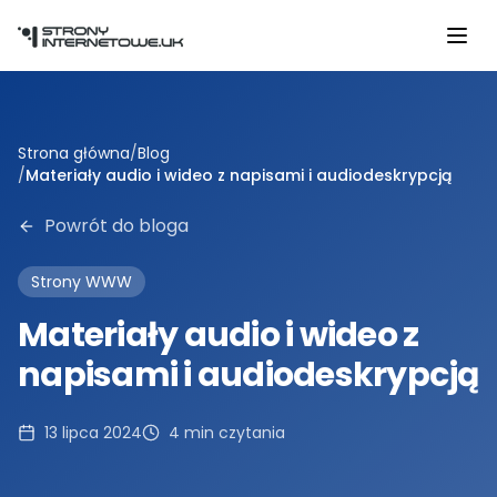
Przejdź do głównej treści
Strona główna
/
Blog
/
Materiały audio i wideo z napisami i audiodeskrypcją
Powrót do bloga
Strony WWW
Materiały audio i wideo z
napisami i audiodeskrypcją
13 lipca 2024
4
min czytania