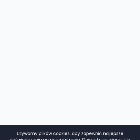
Używamy plików cookies, aby zapewnić najlepsze
doświadczenia na naszej stronie.
Dowiedz się więcej
lub