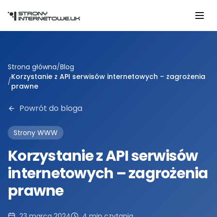
Przejdź do głównej treści
Strona główna
/
Blog
Korzystanie z API serwisów internetowych – zagrożenia
/
prawne
Powrót do bloga
Strony WWW
Korzystanie z API serwisów
internetowych – zagrożenia
prawne
23 marca 2024
4
min czytania