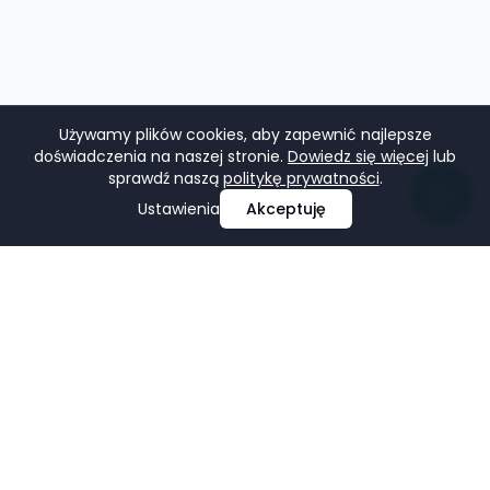
Używamy plików cookies, aby zapewnić najlepsze
doświadczenia na naszej stronie.
Dowiedz się więcej
lub
sprawdź naszą
politykę prywatności
.
Ustawienia
Akceptuję
Profesjonalne projektowanie i tworzenie stron
internetowych, e-commerce, pozycjonowanie i marketing