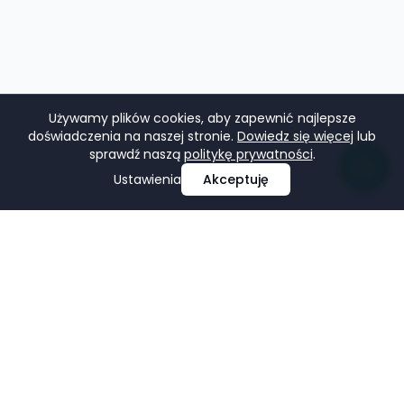
Używamy plików cookies, aby zapewnić najlepsze
doświadczenia na naszej stronie.
Dowiedz się więcej
lub
sprawdź naszą
politykę prywatności
.
Ustawienia
Akceptuję
Profesjonalne projektowanie i tworzenie stron
internetowych, e-commerce, pozycjonowanie i marketing