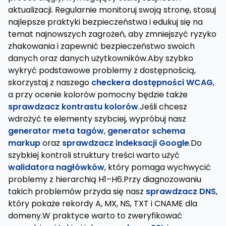
aktualizacji. Regularnie monitoruj swoją stronę, stosuj
najlepsze praktyki bezpieczeństwa i edukuj się na
temat najnowszych zagrożeń, aby zmniejszyć ryzyko
zhakowania i zapewnić bezpieczeństwo swoich
danych oraz danych użytkowników.Aby szybko
wykryć podstawowe problemy z dostępnością,
skorzystaj z naszego
checkera dostępności WCAG
,
a przy ocenie kolorów pomocny będzie także
sprawdzacz kontrastu kolorów
.Jeśli chcesz
wdrożyć te elementy szybciej, wypróbuj nasz
generator meta tagów
,
generator schema
markup
oraz
sprawdzacz indeksacji Google
.Do
szybkiej kontroli struktury treści warto użyć
walidatora nagłówków
, który pomaga wychwycić
problemy z hierarchią H1–H6.Przy diagnozowaniu
takich problemów przyda się nasz
sprawdzacz DNS
,
który pokaże rekordy A, MX, NS, TXT i CNAME dla
domeny.W praktyce warto to zweryfikować