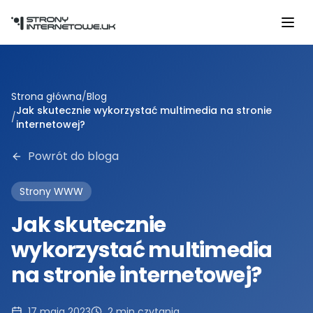
Przejdź do głównej treści
Strona główna
/
Blog
Jak skutecznie wykorzystać multimedia na stronie
/
internetowej?
Powrót do bloga
Strony WWW
Jak skutecznie
wykorzystać multimedia
na stronie internetowej?
17 maja 2023
2
min czytania