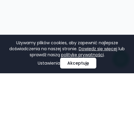
Używamy plików cookies, aby zapewnić najlepsze
doświadczenia na naszej stronie.
Dowiedz się więcej
lub
sprawdź naszą
politykę prywatności
.
Ustawienia
Akceptuję
Profesjonalne projektowanie i tworzenie stron