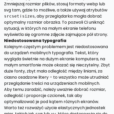
Zmniejszaj rozmiar plików, stosuj formaty webp lub
svg tam, gdzie to możliwe, a także używaj atrybutów
i
, aby przeglądarka mogła dobrać
srcset
sizes
optymalny rozmiar obrazka. To pozwoli Ci uniknąć
sytuacji, w których na małym ekranie telefonu
wyświetla się ogromne zdjęcie zajmujące pół strony.
Niedostosowana typografia
Kolejnym częstym problemem jest niedostosowana
do urządzeń mobilnych typografia. Tekst, który
wygląda świetnie na dużym ekranie komputera, na
małym smartfonie może okazać się nieczytelny. Zbyt
duże fonty, zbyt mała odległość między liniami, za
ciasno osadzone litery – to wszystko może utrudniać
przeglądanie treści na urządzeniach mobilnych.
Aby temu zaradzić, należy uważnie dobrać rozmiar,
odległość i proporcje czcionek, tak aby
optymalizować je pod kątem różnych ekranów.
Warto też rozważyć użycie elastycznych jednostek
miar, takich jak
lub
, które dostosowują się do
rem
vw