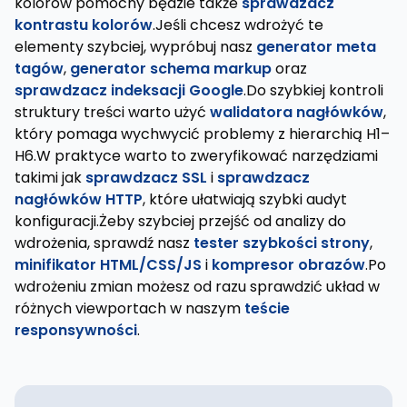
kolorów pomocny będzie także
sprawdzacz
kontrastu kolorów
.Jeśli chcesz wdrożyć te
elementy szybciej, wypróbuj nasz
generator meta
tagów
,
generator schema markup
oraz
sprawdzacz indeksacji Google
.Do szybkiej kontroli
struktury treści warto użyć
walidatora nagłówków
,
który pomaga wychwycić problemy z hierarchią H1–
H6.W praktyce warto to zweryfikować narzędziami
takimi jak
sprawdzacz SSL
i
sprawdzacz
nagłówków HTTP
, które ułatwiają szybki audyt
konfiguracji.Żeby szybciej przejść od analizy do
wdrożenia, sprawdź nasz
tester szybkości strony
,
minifikator HTML/CSS/JS
i
kompresor obrazów
.Po
wdrożeniu zmian możesz od razu sprawdzić układ w
różnych viewportach w naszym
teście
responsywności
.