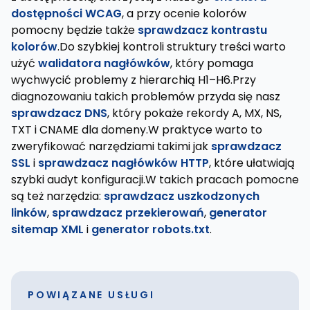
dostępności WCAG
, a przy ocenie kolorów
pomocny będzie także
sprawdzacz kontrastu
kolorów
.Do szybkiej kontroli struktury treści warto
użyć
walidatora nagłówków
, który pomaga
wychwycić problemy z hierarchią H1–H6.Przy
diagnozowaniu takich problemów przyda się nasz
sprawdzacz DNS
, który pokaże rekordy A, MX, NS,
TXT i CNAME dla domeny.W praktyce warto to
zweryfikować narzędziami takimi jak
sprawdzacz
SSL
i
sprawdzacz nagłówków HTTP
, które ułatwiają
szybki audyt konfiguracji.W takich pracach pomocne
są też narzędzia:
sprawdzacz uszkodzonych
linków
,
sprawdzacz przekierowań
,
generator
sitemap XML
i
generator robots.txt
.
POWIĄZANE USŁUGI