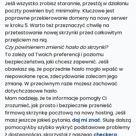
Jeśli wszystko zrobisz starannie, przestój w działaniu
poczty powinien być minimalny. Kluczowe jest
poprawne przekierowanie domeny na nowy serwer
w kroku 5. Warto też przeznaczyć chwilę na
przetestowanie nowej skrzynki przed całkowitym
przejściem na nią.
Czy powinienem zmienić hasło do skrzynki?
To zależy od Twoich preferencji i poziomu
bezpieczeństwa, jaki chcesz zapewnić. Jeśli
obawiasz się, że poprzednie hasło mogło wpaść w
niepowołane ręce, zdecydowanie zalecam jego
zmianę. W przeciwnym razie możesz zachować
dotychczasowe hasło.
Mam nadzieję, że te informacje pomogły Ci
zrozumieć, jak prosto i bezpiecznie przenieść
firmową skrzynkę pocztową na nowy hosting. Jeśli
masz jeszcze jakieś pytania,
daj mi znać
. Służę dalszą
pomocą!Aby szybko wykryć podstawowe problemy
z dostępnością, skorzystaj z naszego
checkera