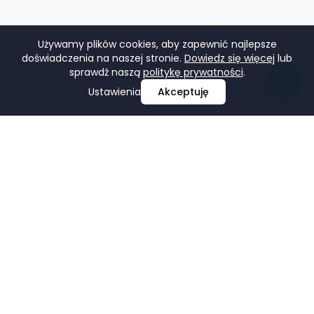
Używamy plików cookies, aby zapewnić najlepsze
doświadczenia na naszej stronie.
Dowiedz się więcej
lub
sprawdź naszą
politykę prywatności
.
Ustawienia
Akceptuję
Profesjonalne projektowanie i tworzenie stron
internetowych, e-commerce, pozycjonowanie i marketing
w mediach społecznościowych.
Facebook
LinkedIn
Pinterest
Google Business Profile