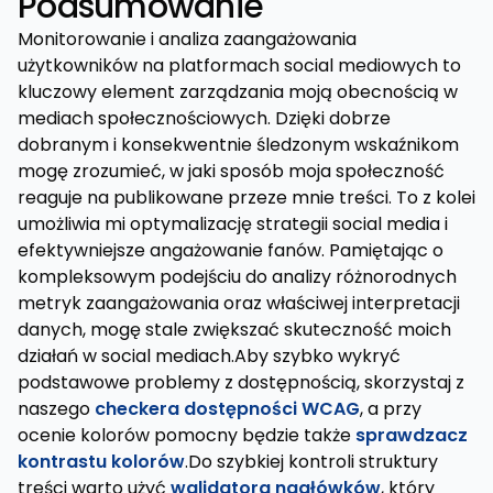
Podsumowanie
Monitorowanie i analiza zaangażowania
użytkowników na platformach social mediowych to
kluczowy element zarządzania moją obecnością w
mediach społecznościowych. Dzięki dobrze
dobranym i konsekwentnie śledzonym wskaźnikom
mogę zrozumieć, w jaki sposób moja społeczność
reaguje na publikowane przeze mnie treści. To z kolei
umożliwia mi optymalizację strategii social media i
efektywniejsze angażowanie fanów. Pamiętając o
kompleksowym podejściu do analizy różnorodnych
metryk zaangażowania oraz właściwej interpretacji
danych, mogę stale zwiększać skuteczność moich
działań w social mediach.Aby szybko wykryć
podstawowe problemy z dostępnością, skorzystaj z
naszego
checkera dostępności WCAG
, a przy
ocenie kolorów pomocny będzie także
sprawdzacz
kontrastu kolorów
.Do szybkiej kontroli struktury
treści warto użyć
walidatora nagłówków
, który