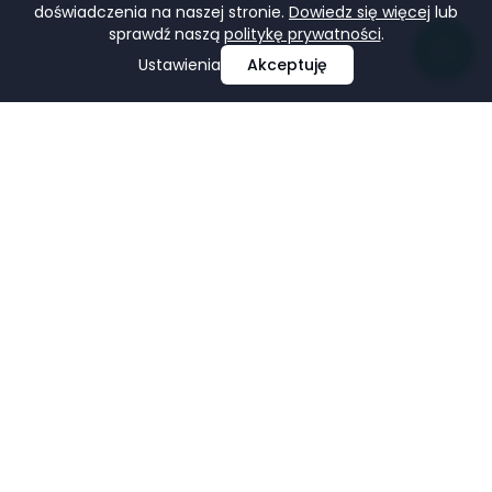
doświadczenia na naszej stronie.
Dowiedz się więcej
lub
sprawdź naszą
politykę prywatności
.
Ustawienia
Akceptuję
Profesjonalne projektowanie i tworzenie stron
internetowych, e-commerce, pozycjonowanie i marketing
w mediach społecznościowych.
Facebook
LinkedIn
Pinterest
Google Business Profile
USŁUGI
FIRMA
Strony Internetowe
Portfolio