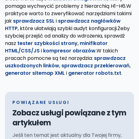
pomaga wychwycić problemy z hierarchią H1–H6.W
praktyce warto to zweryfikować narzędziami takimi
jak
sprawdzacz SSL
i
sprawdzacz nagłówków
HTTP
, które ułatwiają szybki audyt konfiguracji.Żeby
szybciej przejść od analizy do wdrożenia, sprawdź
nasz
tester szybkości strony
,
minifikator
HTML/CSS/JS
i
kompresor obrazów
.W takich
pracach pomocne są też narzędzia:
sprawdzacz
uszkodzonych linków
,
sprawdzacz przekierowań
,
generator sitemap XML
i
generator robots.txt
.
POWIĄZANE USŁUGI
Zobacz usługi powiązane z tym
artykułem
Jeśli ten temat jest aktualny dla Twojej firmy,