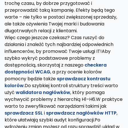
trochę czasu, by dobrze przygotować i
przeprowadzić taką kampanię. Efekty będą tego
warte – nie tylko w postaci zwiększonej sprzedaży,
ale także ożywienia Twojej marki i budowania
długotrwałych relacji z klientami.
Więc czego jeszcze czekasz? Czas ruszyć do
działania i znaleźć tych najbardziej odpowiednich
influencerów, by promować Twoje usługi IT!Aby
szybko wykryć podstawowe problemy z
dostępnością, skorzystaj z naszego
checkera
dostępności WCAG
, a przy ocenie kolorów
pomocny będzie także
sprawdzacz kontrastu
kolorów
.Do szybkiej kontroli struktury treści warto
użyć
walidatora nagłówków
, który pomaga
wychwycić problemy z hierarchią H1–H6.W praktyce
warto to zweryfikować narzędziami takimi jak
sprawdzacz SSL
i
sprawdzacz nagłówków HTTP
,
które ułatwiają szybki audyt konfiguracji.Po
wdrożeniu zmian możesz od razu sprawdzić układ w