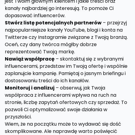
jest Twoim głównym klientem i jakie treści oraz
kanały najbardziej go interesują. To pomoże Ci
dopasować influencerów.
Stwórz listę potencjalnych partnerów
– przejrzyj
najpopularniejsze kanały YouTube, blogi i konta na
Twitterze czy Instagramie związane z Twoją branżą.
Oceń, czy dany twórca mógłby dobrze
reprezentować Twoją markę.
Nawiąż współpracę
– skontaktuj się z wybranymi
influencerami, przedstaw im Twoją ofertę i wspólnie
zaplanujcie kampanię. Pamiętaj o jasnym briefingu i
dostosowaniu treści do ich kanałów.
Monitoruj i analizuj
– obserwuj, jak Twoja
współpraca z influencerami wpływa na ruch na
stronie, liczbę zapytań ofertowych czy sprzedaż. To
pozwoli Ci optymalizować swoje działania w
przyszłości.
Wiem, że na początku może to wydawać się dość
skomplikowane. Ale naprawdę warto poświęcić