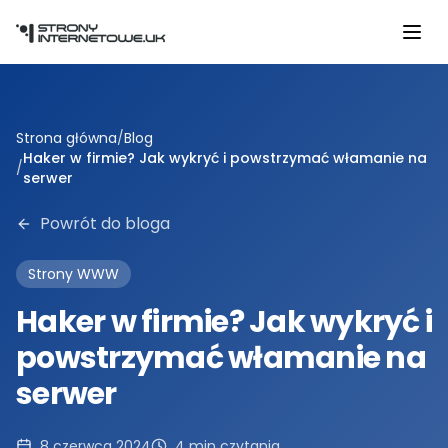
Przejdź do głównej treści
Strona główna
/
Blog
Haker w firmie? Jak wykryć i powstrzymać włamanie na
/
serwer
Powrót do bloga
Strony WWW
Haker w firmie? Jak wykryć i
powstrzymać włamanie na
serwer
8 czerwca 2024
4
min czytania