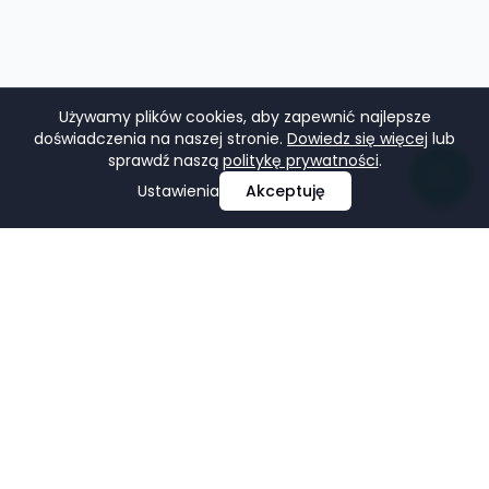
Używamy plików cookies, aby zapewnić najlepsze
doświadczenia na naszej stronie.
Dowiedz się więcej
lub
sprawdź naszą
politykę prywatności
.
Ustawienia
Akceptuję
Profesjonalne projektowanie i tworzenie stron
internetowych, e-commerce, pozycjonowanie i marketing
w mediach społecznościowych.