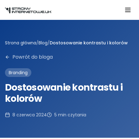
Przejdź do głównej treści
Strona główna
/
Blog
/
Dostosowanie kontrastu i kolorów
Powrót do bloga
Branding
Dostosowanie kontrastu i
kolorów
8 czerwca 2024
5
min czytania