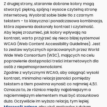
Z drugiej strony, starannie dobrane kolory mogą
stworzyć piękną, spójną i wysoce czytelną stronę
internetową. Wyobraź sobie białe tło z czarnym
tekstem – to klasyczna i ponadczasowa kombinacja,
która zapewnia doskonały kontrast i czytelność.
Aby lepiej zrozumieć, jak kolory wpływają na
kontrast, warto przyjrzeć się nieco bliżej systemowi
WCAG (Web Content Accessibility Guidelines). Jest
to zestaw wytycznych opracowanych przez World
Wide Web Consortium (W3C), mających na celu
poprawienie dostępności treści internetowych dla
osób z niepełnosprawnościami.
Zgodnie z wytycznymi WCAG, aby osiągnąć wysoki
kontrast, minimalna relacja jasności pomiędzy
tekstem a tłem powinna wynosić co najmniej 4,5:1.
Oznacza to, że różnica między najjaśniejszym a
najciemniejszym elementem musi być stosunkowo
duża. Oczywiście im wyższa relacja, tym lepiej.
Microsoft zaleca
, aby użyć motywów z dużym