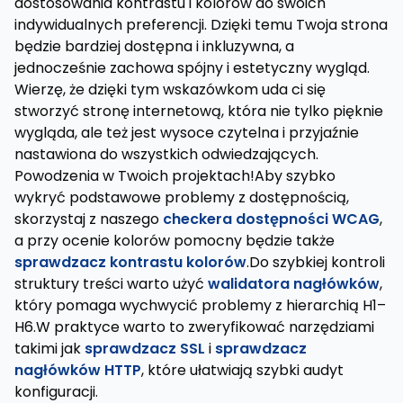
dostosowania kontrastu i kolorów do swoich
indywidualnych preferencji. Dzięki temu Twoja strona
będzie bardziej dostępna i inkluzywna, a
jednocześnie zachowa spójny i estetyczny wygląd.
Wierzę, że dzięki tym wskazówkom uda ci się
stworzyć stronę internetową, która nie tylko pięknie
wygląda, ale też jest wysoce czytelna i przyjaźnie
nastawiona do wszystkich odwiedzających.
Powodzenia w Twoich projektach!Aby szybko
wykryć podstawowe problemy z dostępnością,
skorzystaj z naszego
checkera dostępności WCAG
,
a przy ocenie kolorów pomocny będzie także
sprawdzacz kontrastu kolorów
.Do szybkiej kontroli
struktury treści warto użyć
walidatora nagłówków
,
który pomaga wychwycić problemy z hierarchią H1–
H6.W praktyce warto to zweryfikować narzędziami
takimi jak
sprawdzacz SSL
i
sprawdzacz
nagłówków HTTP
, które ułatwiają szybki audyt
konfiguracji.