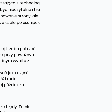
stająca z technologii wspomagających nie wie, co klikną
yć nieczytelna i traci konwersję.
nowanie strony, ale nie zawsze blokuje zadanie.
ić, ale po usunięciu blokad.
iej trzeba patrzeć
, że przy poważnym
jednym wyniku z
ować jako część
UX i mniej
jej późniejszą
ze błędy. To nie