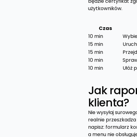
będzie certyfikat z
użytkowników.
Czas
10 min
Wybie
15 min
Uruch
15 min
Przej
10 min
Sprawd
10 min
Ułóż 
Jak rapo
klienta?
Nie wysyłaj surowego
realnie przeszkadza
napisz: formularz ko
a menu nie obsługuje