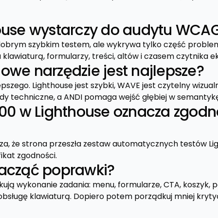
ouse wystarczy do audytu WCA
t dobrym szybkim testem, ale wykrywa tylko część problem
klawiaturą, formularzy, treści, altów i czasem czytnika 
owe narzędzie jest najlepsze?
pszego. Lighthouse jest szybki, WAVE jest czytelny wizual
y techniczne, a ANDI pomaga wejść głębiej w semantykę 
100 w Lighthouse oznacza zgodn
cza, że strona przeszła zestaw automatycznych testów Li
fikat zgodności.
acząć poprawki?
okują wykonanie zadania: menu, formularze, CTA, koszyk, 
obsługę klawiaturą. Dopiero potem porządkuj mniej kryty