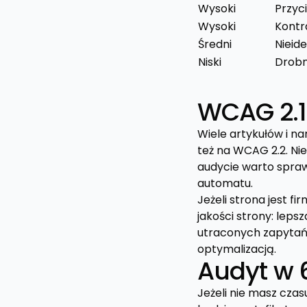
Wysoki
Przyc
Wysoki
Kontra
Średni
Nieid
Niski
Drobn
WCAG 2.1
Wiele artykułów i na
też na WCAG 2.2. Nie
audycie warto spraw
automatu.
Jeżeli strona jest 
jakości strony: lepsz
utraconych zapytań. 
optymalizacją.
Audyt w 
Jeżeli nie masz czas