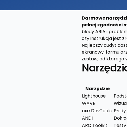
Darmowe narzędzia
pełnej zgodności s
błędy ARIA i proble
czy instrukcja jest z
Najlepszy audyt dost
ekranowy, formularz
zestaw, od którego 
Narzędzi
Narzędzie
Lighthouse
Podst
WAVE
Wizua
axe DevTools
Błędy 
ANDI
Dokła
ARC Toolkit
Testy