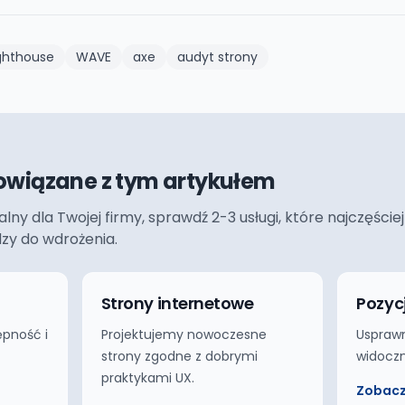
ghthouse
WAVE
axe
audyt strony
owiązane z tym artykułem
ualny dla Twojej firmy, sprawdź 2-3 usługi, które najczęś
dzy do wdrożenia.
Strony internetowe
Pozyc
ępność i
Projektujemy nowoczesne
Usprawn
strony zgodne z dobrymi
widoczn
praktykami UX.
Zobacz