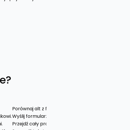
ie?
Jak testować?
Porównaj alt z funkcją obrazu na stronie.
kowi.
Wyślij formularz z błędami i przeczytaj komunikaty.
i.
Przejdź cały proces klawiszem Tab.