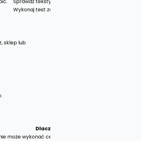
ić.
Sprawdź teksty przy CTA, polach i błędach.
Wykonaj test zadaniowy od produktu do checkoutu.
, sklep lub
.
Dlaczego pilne?
nie może wykonać celu strony.