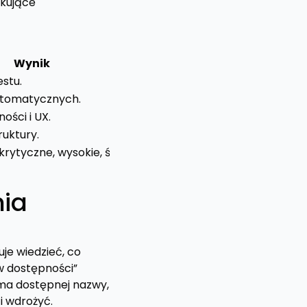
okujące
Wynik
estu.
utomatycznych.
ości i UX.
truktury.
 krytyczne, wysokie, średnie.
nia
je wiedzieć, co
w dostępności”
 ma dostępnej nazwy,
i wdrożyć.