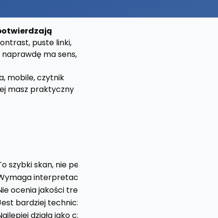
potwierdzają
trast, puste linki,
ny naprawdę ma sens,
, mobile, czytnik
żej masz praktyczny
Limit
To szybki skan, nie pełny audyt WCAG.
Wymaga interpretacji, bo nie każdy alert jest krytyczny.
Nie ocenia jakości treści i sensu procesu.
Jest bardziej techniczne dla początkujących.
Najlepiej działa jako część procesu QA, nie jedyny test.