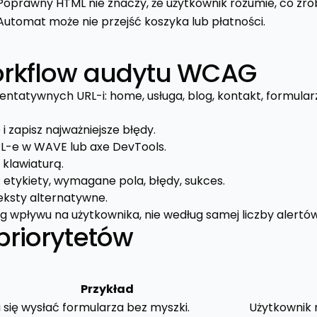
Poprawny HTML nie znaczy, że użytkownik rozumie, co zrob
Automat może nie przejść koszyka lub płatności.
orkflow audytu WCAG
ntatywnych URL-i: home, usługa, blog, kontakt, formularz
 zapisz najważniejsze błędy.
L-e w WAVE lub axe DevTools.
 klawiaturą.
 etykiety, wymagane pola, błędy, sukces.
teksty alternatywne.
g wpływu na użytkownika, nie według samej liczby alertów
priorytetów
Przykład
a się wysłać formularza bez myszki.
Użytkownik 