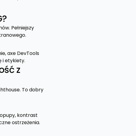
G?
ów. Pełniejszy
ekranowego.
nie, axe DevTools
i etykiety.
ość z
ghthouse. To dobry
popupy, kontrast
czne ostrzeżenia.