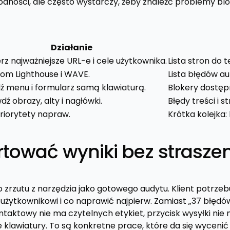
godności, ale często wystarczy, żeby znaleźć problemy bl
Działanie
rz najważniejsze URL-e i cele użytkownika.
Lista stron do t
om Lighthouse i WAVE.
Lista błędów a
dź menu i formularz samą klawiaturą.
Blokery dostępn
ź obrazy, alty i nagłówki.
Błędy treści i s
priorytety napraw.
Krótka kolejka:
rtować wyniki bez strasze
 zrzutu z narzędzia jako gotowego audytu. Klient potrzebu
 użytkownikowi i co naprawić najpierw. Zamiast „37 błędó
ntaktowy nie ma czytelnych etykiet, przycisk wysyłki nie
 klawiatury. To są konkretne prace, które da się wycenić 