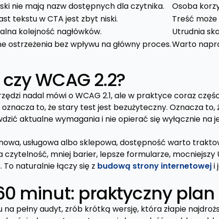
iski nie mają nazw dostępnych dla czytnika.
Osoba korzy
st tekstu w CTA jest zbyt niski.
Treść może b
ealna kolejność nagłówków.
Utrudnia ska
e ostrzeżenia bez wpływu na główny proces.
Warto napraw
 czy WCAG 2.2?
rzędzi nadal mówi o WCAG 2.1, ale w praktyce coraz częśc
 oznacza to, że stary test jest bezużyteczny. Oznacza to
dzić aktualne wymagania i nie opierać się wyłącznie na 
firmowa, usługowa albo sklepowa, dostępność warto trakt
a czytelność, mniej barier, lepsze formularze, mocniejszy 
To naturalnie łączy się z
budową strony internetowej
i 
60 minut: praktyczny plan
u na pełny audyt, zrób krótką wersję, która złapie najdrożs