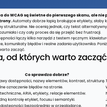
 do WCAG są świetne do pierwszego skanu, ale nie 
trony.
Automaty dobrze łapią brakujące etykiety, słaby kon
my strukturalne. Nie ocenią jednak, czy tekst alternatyw
rozumiała i czy cały proces da się przejść bez frustracji.
ępności łączy kilka narzędzi z testem ręcznym: klawiatura
e, komunikaty błędów i realne zadania użytkownika. Poni
warto zacząć.
a, od których warto zacząć
Co sprawdza dobrze?
awy dostępności, nazwy elementów, kontrast, strukturę.
lne oznaczenie błędów na stronie.
techniczne, ARIA, etykiety, relacje elementów.
dną kontrolę etykiet, focusu i semantyki.
 dostępności bezpośrednio w przeglądarce.