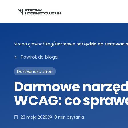
Przejdź do głównej treści
Strona główna
/
Blog
/
Darmowe narzędzia do testowania
Powrót do bloga
Dostepnosc stron
Darmowe narzędz
WCAG: co sprawd
23 maja 2026
8
min czytania