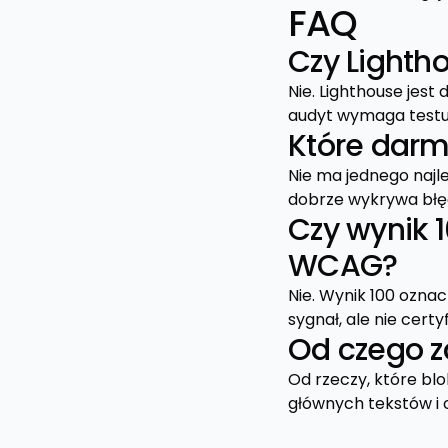
FAQ
Czy Lighth
Nie. Lighthouse jes
audyt wymaga testu 
Które darm
Nie ma jednego najle
dobrze wykrywa błęd
Czy wynik 
WCAG?
Nie. Wynik 100 ozna
sygnał, ale nie certy
Od czego z
Od rzeczy, które bl
głównych tekstów i 