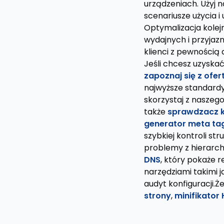
urządzeniach. Użyj 
scenariusze użycia 
Optymalizacja kolejn
wydajnych i przyjazn
klienci z pewnością 
Jeśli chcesz uzyskać
zapoznaj się z ofe
najwyższe standard
skorzystaj z naszeg
także
sprawdzacz k
generator meta t
szybkiej kontroli st
problemy z hierarch
DNS
, który pokaże 
narzędziami takimi 
audyt konfiguracji.Ż
strony
,
minifikator