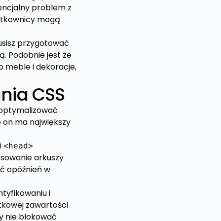
tencjalny problem z
użytkownicy mogą
musisz przygotować
ą. Podobnie jest ze
 meble i dekoracje,
ania CSS
ć optymalizować
o on ma największy
i
<head>
rsowanie arkuszy
ąć opóźnień w
ntyfikowaniu i
ątkowej zawartości
by nie blokować