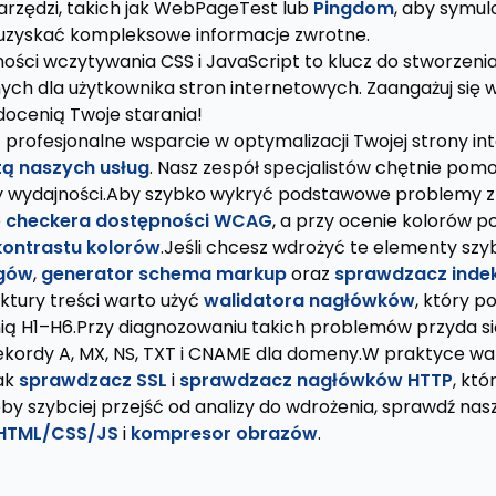
narzędzi, takich jak WebPageTest lub
Pingdom
, aby symul
i uzyskać kompleksowe informacje zwrotne.
ości wczytywania CSS i JavaScript to klucz do stworzenia
ych dla użytkownika stron internetowych. Zaangażuj się w
docenią Twoje starania!
 profesjonalne wsparcie w optymalizacji Twojej strony in
rtą naszych usług
. Nasz zespół specjalistów chętnie pom
y wydajności.Aby szybko wykryć podstawowe problemy z
o
checkera dostępności WCAG
, a przy ocenie kolorów 
ontrastu kolorów
.Jeśli chcesz wdrożyć te elementy szyb
agów
,
generator schema markup
oraz
sprawdzacz indek
ruktury treści warto użyć
walidatora nagłówków
, który 
ią H1–H6.Przy diagnozowaniu takich problemów przyda s
rekordy A, MX, NS, TXT i CNAME dla domeny.W praktyce wa
jak
sprawdzacz SSL
i
sprawdzacz nagłówków HTTP
, któ
eby szybciej przejść od analizy do wdrożenia, sprawdź nas
 HTML/CSS/JS
i
kompresor obrazów
.