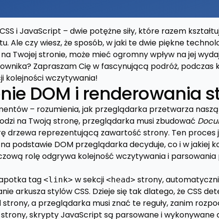
S i JavaScript – dwie potężne siły, które razem kształtu
. Ale czy wiesz, że sposób, w jaki te dwie piękne technol
 Twojej stronie, może mieć ogromny wpływ na jej wydaj
kownika? Zapraszam Cię w fascynującą podróż, podczas k
i kolejności wczytywania!
nie DOM i renderowania s
entów – rozumienia, jak przeglądarka przetwarza naszą
odzi na Twoją stronę, przeglądarka musi zbudować
Docu
urę drzewa reprezentującą zawartość strony. Ten proces j
na podstawie DOM przeglądarka decyduje, co i w jakiej ko
luczową rolę odgrywa kolejność wczytywania i parsowania 
napotka tag
w sekcji
strony, automatyczn
<link>
<head>
nie arkusza stylów CSS. Dzieje się tak dlatego, że CSS de
trony, a przeglądarka musi znać te reguły, zanim rozpo
ej strony, skrypty JavaScript są parsowane i wykonywane 