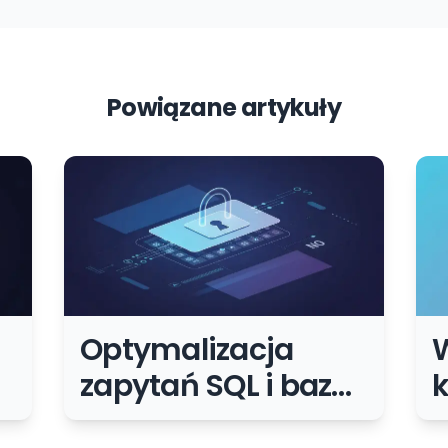
Powiązane artykuły
Optymalizacja
zapytań SQL i bazy
k
danych – kluczowy
A