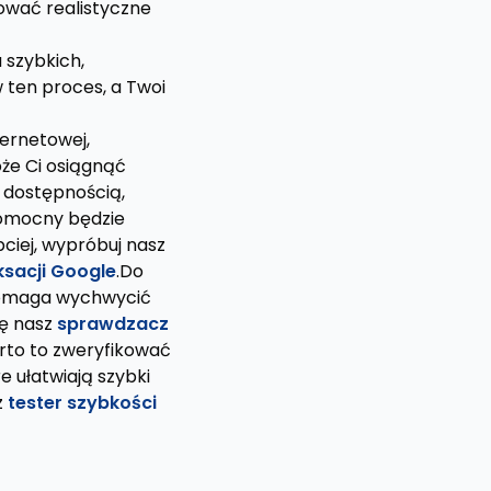
ować realistyczne
 szybkich,
 ten proces, a Twoi
ternetowej,
oże Ci osiągnąć
 dostępnością,
pomocny będzie
ciej, wypróbuj nasz
sacji Google
.Do
pomaga wychwycić
ię nasz
sprawdzacz
rto to zweryfikować
re ułatwiają szybki
z
tester szybkości