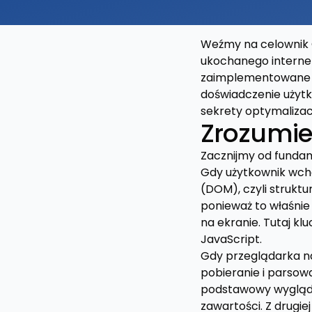
Weźmy na celownik CS
ukochanego internetu
zaimplementowane na
doświadczenie użyt
sekrety optymalizacj
Zrozumie
Zacznijmy od fundam
Gdy użytkownik wch
(DOM), czyli strukt
ponieważ to właśnie 
na ekranie. Tutaj k
JavaScript.
Gdy przeglądarka 
pobieranie i parsowa
podstawowy wygląd s
zawartości. Z drugi