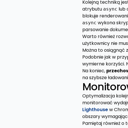
Kolejną techniką jes
atrybutu
lub
async
blokuje renderowania
wykona skryp
async
parsowanie dokume
Warto również roz
użytkownicy nie mus
Można to osiągnąć z
Podobnie jak w prz
wymierne korzyści. N
Na koniec,
przechow
na szybsze ładowani
Monitoro
Optymalizacja kolejn
monitorować wydajno
Lighthouse
w Chrom
obszary wymagając
Pamiętaj również o 