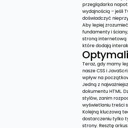
przeglądarka napotka
wydajnością – jeśli
doświadczyć nieprzy
Aby lepiej zrozumie
fundamenty i ściany,
stroną internetową 
które dodają intera
Optymali
Teraz, gdy mamy lep
nasze CSS i JavaScr
wpływ na początkow
Jedną z najważniejsz
dokumentu HTML. Dz
stylów, zanim rozpo
wyświetlaniu treśc
Kolejną kluczową te
dostarczeniu tylko 
strony. Resztę arku