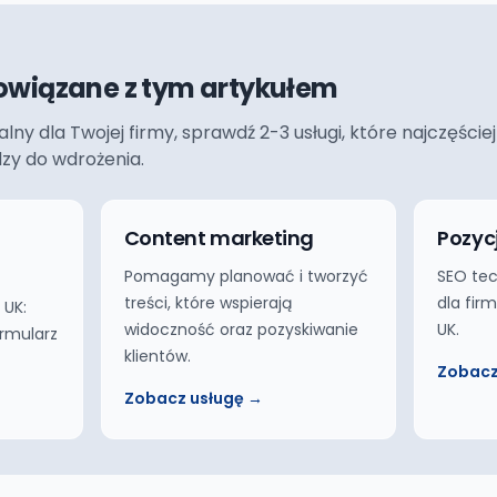
owiązane z tym artykułem
ualny dla Twojej firmy, sprawdź 2-3 usługi, które najczęś
dzy do wdrożenia.
Content marketing
Pozyc
Pomagamy planować i tworzyć
SEO tec
treści, które wspierają
dla fir
 UK:
widoczność oraz pozyskiwanie
UK.
ormularz
klientów.
Zobacz
Zobacz usługę →