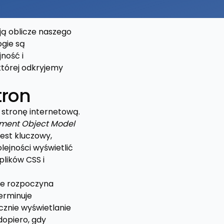
ją oblicze naszego
ogie są
ność i
tórej odkryjemy
tron
 stronę internetową.
ment Object Model
est kluczowy,
lejności wyświetlić
plików CSS i
ie rozpoczyna
terminuje
cznie wyświetlanie
dopiero, gdy