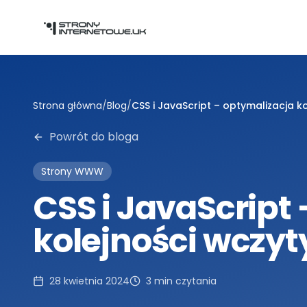
Przejdź do głównej treści
Strona główna
/
Blog
/
CSS i JavaScript – optymalizacja k
Powrót do bloga
Strony WWW
CSS i JavaScript
kolejności wczy
28 kwietnia 2024
3
min czytania