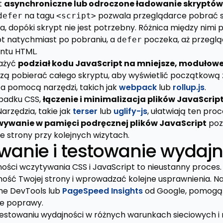
t
asynchroniczne lub odroczone ładowanie skryptów
na tagu
pozwala przeglądarce pobrać sk
defer
<script>
, dopóki skrypt nie jest potrzebny. Różnica między nimi 
t natychmiast po pobraniu, a
poczeka, aż przegl
defer
ntu HTML.
ważyć
podział kodu JavaScript na mniejsze, modułowe
zą pobierać całego skryptu, aby wyświetlić początkową 
a pomocą narzędzi, takich jak
webpack
lub
rollup.js
.
ypadku CSS,
łączenie i minimalizacja plików JavaScrip
arzędzia, takie jak
terser
lub
uglify-js
, ułatwiają ten proc
ywanie w pamięci podręcznej plików JavaScript
poz
e strony przy kolejnych wizytach.
wanie i testowanie wydajn
ości wczytywania CSS i JavaScript to nieustanny proces. 
ść Twojej strony i wprowadzać kolejne usprawnienia. Nar
e DevTools lub
PageSpeed Insights
od Google, pomogą 
e poprawy.
testowaniu wydajności w różnych warunkach sieciowych i