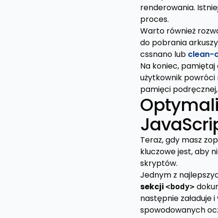
renderowania. Istniej
proces.
Warto również roz
do pobrania arkuszy
cssnano lub
clean-
Na koniec, pamiętaj
użytkownik powróci 
pamięci podręcznej, 
Optymali
JavaScri
Teraz, gdy masz zop
kluczowe jest, aby 
skryptów.
Jednym z najlepszy
sekcji
dokum
<body>
następnie załaduje 
spowodowanych ocz