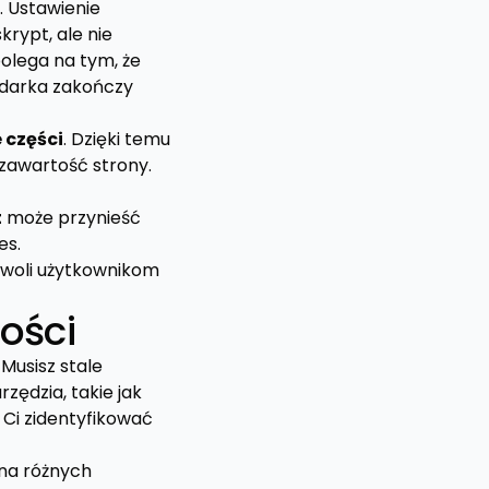
. Ustawienie
rypt, ale nie
polega na tym, że
ądarka zakończy
 części
. Dzięki temu
zawartość strony.
t
może przynieść
es.
woli użytkownikom
ości
Musisz stale
zędzia, takie jak
Ci zidentyfikować
 na różnych