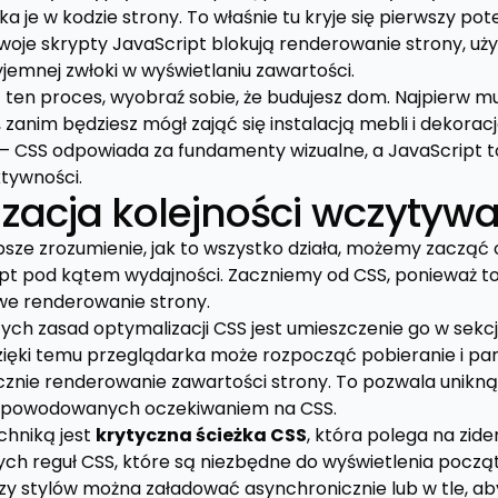
 je w kodzie strony. To właśnie tu kryje się pierwszy po
 Twoje skrypty JavaScript blokują renderowanie strony, 
jemnej zwłoki w wyświetlaniu zawartości.
ć ten proces, wyobraź sobie, że budujesz dom. Najpierw 
 zanim będziesz mógł zająć się instalacją mebli i dekoracj
– CSS odpowiada za fundamenty wizualne, a JavaScript to
ktywności.
zacja kolejności wczytyw
sze zrozumienie, jak to wszystko działa, możemy zaczą
ipt pod kątem wydajności. Zaczniemy od CSS, ponieważ t
e renderowanie strony.
ych zasad optymalizacji CSS jest umieszczenie go w sekcj
ięki temu przeglądarka może rozpocząć pobieranie i pa
cznie renderowanie zawartości strony. To pozwala unikn
i spowodowanych oczekiwaniem na CSS.
chniką jest
krytyczna ścieżka CSS
, która polega na zide
tych reguł CSS, które są niezbędne do wyświetlenia pocz
szy stylów można załadować asynchronicznie lub w tle, a