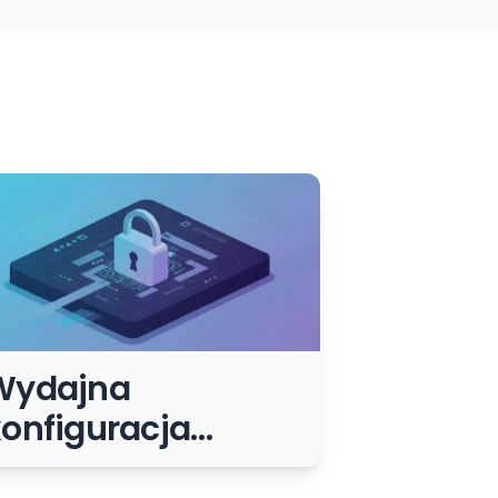
Wydajna
onfiguracja
pache i Nginx –