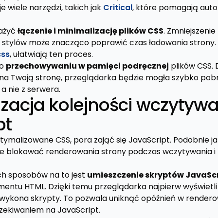
e wiele narzędzi, takich jak
Critical
, które pomagają aut
ważyć
łączenie i minimalizację plików CSS
. Zmniejszenie
 stylów może znacząco poprawić czas ładowania strony. N
css
, ułatwiają ten proces.
 o
przechowywaniu w pamięci podręcznej
plików CSS. 
na Twoją stronę, przeglądarka będzie mogła szybko pobr
a nie z serwera.
zacja kolejności wczytyw
pt
tymalizowane CSS, pora zająć się JavaScript. Podobnie j
nie blokować renderowania strony podczas wczytywania i
ch sposobów na to jest
umieszczenie skryptów JavaScr
entu HTML. Dzięki temu przeglądarka najpierw wyświetli 
i wykona skrypty. To pozwala uniknąć opóźnień w render
ekiwaniem na JavaScript.