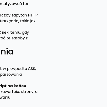
omatyzować ten
 liczby zapytań HTTP
arzędzia, takie jak
Dzięki temu, gdy
ać te zasoby z
ania
ak w przypadku CSS,
 parsowania
ipt na końcu
zawartość strony, a
owaniu