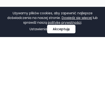
Używamy plików cookies, aby zapewnić najlepsze
doświadczenia na naszej stronie.
Dowiedz się więcej
lub
sprawdź naszą
politykę prywatności
.
Ustawienia
Akceptuję
Profesjonalne projektowanie i tworzenie stron
internetowych, e-commerce, pozycjonowanie i marketing
w mediach społecznościowych.
Facebook
LinkedIn
Pinterest
Google Business Profile