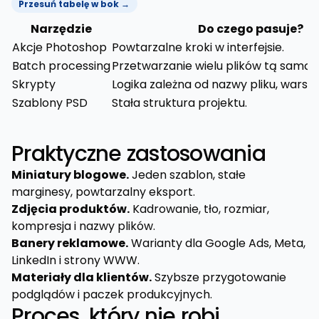
Przesuń tabelę w bok →
Narzędzie
Do czego pasuje?
Akcje Photoshop
Powtarzalne kroki w interfejsie.
Batch processing
Przetwarzanie wielu plików tą samą a
Skrypty
Logika zależna od nazwy pliku, warst
Szablony PSD
Stała struktura projektu.
Praktyczne zastosowania
Miniatury blogowe.
Jeden szablon, stałe
marginesy, powtarzalny eksport.
Zdjęcia produktów.
Kadrowanie, tło, rozmiar,
kompresja i nazwy plików.
Banery reklamowe.
Warianty dla Google Ads, Meta,
LinkedIn i strony WWW.
Materiały dla klientów.
Szybsze przygotowanie
podglądów i paczek produkcyjnych.
Proces, który nie robi