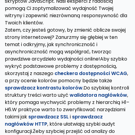
skryptów JavaScript. Nasi eksperci z radością
pomogą Ci zoptymalizować wydajność Twojej
witryny i zapewnić niezrównaną responsywność dla
Twoich klientów.
Zatem, czy jesteś gotowy, by zmienić oblicze swojej
strony internetowej? Zanurzmy się głębiej w ten
temat i odkryjmy, jak synchroniczność i
asynchroniczność mogą współgrać, tworząc
prawdziwe arcydzieło wydajności online!Aby szybko
wykryć podstawowe problemy z dostępnością,
skorzystaj z naszego
checkera dostępności WCAG
,
a przy ocenie kolorów pomocny będzie także
sprawdzacz kontrastu kolorów
.Do szybkiej kontroli
struktury treści warto użyć
walidatora nagłówków
,
który pomaga wychwycić problemy z hierarchią H1–
H6.W praktyce warto to zweryfikować narzędziami
takimi jak
sprawdzacz SSL
i
sprawdzacz
nagłówków HTTP
, które ułatwiają szybki audyt
konfiguracji.Żeby szybciej przejść od analizy do