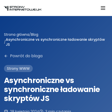
Przejdź do głównej treści
Strona główna
/
Blog
Asynchroniczne vs synchroniczne ładowanie skryptów
/
JS
Powrót do bloga
Strony WWW
Asynchroniczne vs
synchroniczne ładowanie
skryptów JS
28 kwietnia 2024
3
min czytania