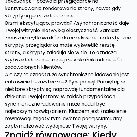
JavaScript – pozwala przeglądarce na
kontynuowanie renderowania strony, nawet gdy
skrypty są jeszcze ładowane.
Brzmi ekscytująco, prawda? Asynchroniczność daje
Twojej witrynie niezwykłą elastyczność. Zamiast
zmuszać użytkowników do oczekiwania na krytyczne
skrypty, przeglądarka może wyświetlić resztę
strony, a skrypty załadują się w tle. To oznacza
szybsze ładowanie, mniejsze wskaźniki odrzuceń i
zadowolonych klientów.
Ale czy to oznacza, że synchroniczne ładowanie jest
całkowicie bezużyteczne? Bynajmniej! Pamiętaj, że
niektóre skrypty są naprawdę fundamentalne dla
działania Twojej strony. W takich przypadkach
synchroniczne ładowanie może nadal być
najlepszym rozwiązaniem. Kluczem jest znalezienie
równowagi między tymi dwoma podejściami, aby
zoptymalizować wydajność Twojej witryny.
Znajdź równowagę: Kiedy