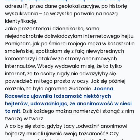
adresu IP, przez dane geolokalizacyjne, po historię
wyszukiwania – to wszystko pozwala na naszą
identyfikację.
Jako prezenterka i dziennikarka, sama
niejednokrotnie doświadczyłam internetowego hejtu.
Pamiętam, jak po śmierci mojego męża w katastrofie
smoleńskiej, spotkałam się z falą niewybrednych
komentarzy i ataków ze strony anonimowych
internautów. Wtedy wydawało mi się, że to tylko
internet, że te osoby nigdy nie odważyłyby się
powiedzieć mi tego prosto w oczy. Jak się później
okazało, to było ogromne złudzenie.
Joanna
Racewicz ujawniła tożsamość niektórych
hejterów, udowadniając, że anonimowość w sieci
to mit
. Dziś każdego można namierzyć i stanąć z nim
twarzą w twarz.
A co by się stało, gdyby tacy „odważni” anonimowi
hejterzy musieli ujawnić swoją tożsamość? Czy