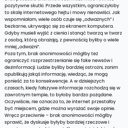
pozytywne skutki. Przede wszystkim, ograniczyłoby
to skalę internetowego hejtu i mowy nienawiści. Jak
wspomniałam, wiele osób czuje się „odważnych” i
bezkarne, ukrywając się za ekranem komputera.
Gdyby musieli wyjść z cienia i stanąć twarzą w twarz
z osobą, którą obrażają, z pewnością byliby o wiele
mniej „odważni”.
Poza tym, brak anonimowości mógłby też
ograniczyć rozprzestrzenianie się fake newsów i
dezinformacji. Ludzie byliby bardziej ostrożni, zanim
opublikują jakąś informację, wiedząc, że mogą
ponieść za to konsekwencje. A w dzisiejszych
czasach, kiedy fałszywe informacje rozchodzą się w
zawrotnym tempie, to byłoby bardzo pożądane.
Oczywiście, nie oznacza to, że internet przestałby
być miejscem, gdzie można wyrażać swoje opinie.
Wręcz przeciwnie – brak anonimowości mógłby
sprawić, że dyskusje byłyby bardziej rzeczowe i