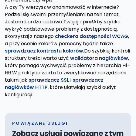
A czy Ty wierzysz w anonimowość w internecie?
Podziel się swoimi przemyśleniami na ten temat.
Jestem bardzo ciekawa Twojej opinii!Aby szybko
wykryć podstawowe problemy z dostępnością,
skorzystaj z naszego
checkera dostępności WCAG
,
a przy ocenie kolorów pomocny będzie także
sprawdzacz kontrastu kolorów
.Do szybkiej kontroli
struktury treści warto użyć
walidatora nagłówków
,
który pomaga wychwycić problemy z hierarchią H1–
H6.W praktyce warto to zweryfikować narzędziami
takimi jak
sprawdzacz SSL
i
sprawdzacz
nagłówków HTTP
, które ułatwiają szybki audyt
konfiguracji.
POWIĄZANE USŁUGI
Zobacz usługi powiązane z tym