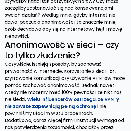
używaliby nadal tak obrzydliwych słów? Czy może
zaczęliby zastanawiać się nad konsekwencjami
swoich działań? Według mnie, gdyby internet nie
dawał poczucia anonimowości, to znacznie mniej
osób decydowałoby się na internetowy hejt i mowę
nienawiści.
Anonimowość w sieci – czy
to tylko złudzenie?
Oczywiście, istnieją sposoby, by zachować
prywatność w internecie. Korzystanie z sieci Tor,
szyfrowanie komunikacji czy używanie VPN-ów może
pomóc zachować anonimowość. Jednak nawet
wtedy nie możemy mieć 100% pewności, że nikt nas
nie śledzi.
Wielu influencerów ostrzega, że VPN-y
nie zawsze zapewniają pełną ochronę
i nie
powinniśmy ufać im w stu procentach.
Dodatkowo, coraz więcej firm i instytucji wymaga od
nas potwierdzenia tożsamości, chociażby przez