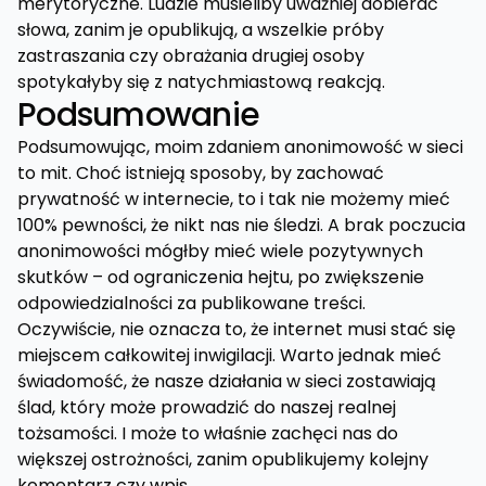
merytoryczne. Ludzie musieliby uważniej dobierać
słowa, zanim je opublikują, a wszelkie próby
zastraszania czy obrażania drugiej osoby
spotykałyby się z natychmiastową reakcją.
Podsumowanie
Podsumowując, moim zdaniem anonimowość w sieci
to mit. Choć istnieją sposoby, by zachować
prywatność w internecie, to i tak nie możemy mieć
100% pewności, że nikt nas nie śledzi. A brak poczucia
anonimowości mógłby mieć wiele pozytywnych
skutków – od ograniczenia hejtu, po zwiększenie
odpowiedzialności za publikowane treści.
Oczywiście, nie oznacza to, że internet musi stać się
miejscem całkowitej inwigilacji. Warto jednak mieć
świadomość, że nasze działania w sieci zostawiają
ślad, który może prowadzić do naszej realnej
tożsamości. I może to właśnie zachęci nas do
większej ostrożności, zanim opublikujemy kolejny
komentarz czy wpis.